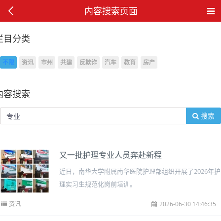
内容搜索页面
栏目分类
不限
资讯
市州
共建
反欺诈
汽车
教育
房产
内容搜索
搜索
又一批护理专业人员奔赴新程
近日，南华大学附属南华医院护理部组织开展了2026年护
理实习生规范化岗前培训。
资讯
2026-06-30 14:46:35