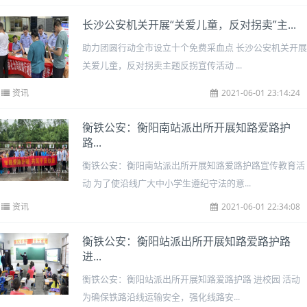
长沙公安机关开展“关爱儿童，反对拐卖”主...
助力团圆行动全市设立十个免费采血点 长沙公安机关开展
关爱儿童，反对拐卖主题反拐宣传活动 ...
资讯
2021-06-01 23:14:24
衡铁公安：衡阳南站派出所开展知路爱路护
路...
衡铁公安：衡阳南站派出所开展知路爱路护路宣传教育活
动 为了使沿线广大中小学生遵纪守法的意...
资讯
2021-06-01 22:34:08
衡铁公安：衡阳站派出所开展知路爱路护路
进...
衡铁公安：衡阳站派出所开展知路爱路护路 进校园 活动
为确保铁路沿线运输安全，强化线路安...