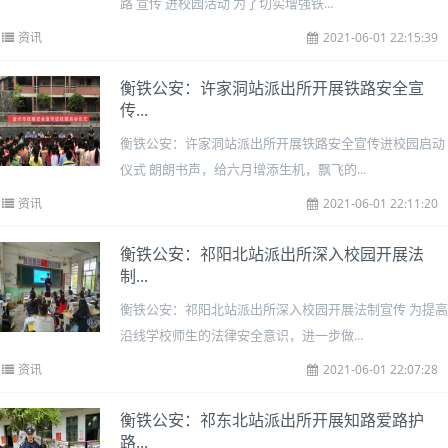
路 宣传 进校园活动 为了切实增强铁...
资讯
2021-06-01 22:15:39
衡铁公安：许家洞站派出所开展铁路安全宣
传...
衡铁公安：许家洞站派出所开展铁路安全宣传进校园启动
仪式 朗朗书声，给六月增添生机，飘飞的...
资讯
2021-06-01 22:11:20
衡铁公安：祁阳北站派出所深入校园开展法
制...
衡铁公安：祁阳北站派出所深入校园开展法制宣传 为提高
沿线学校师生的法律安全意识，进一步做...
资讯
2021-06-01 22:07:28
衡铁公安：祁东北站派出所开展知路爱路护
路...