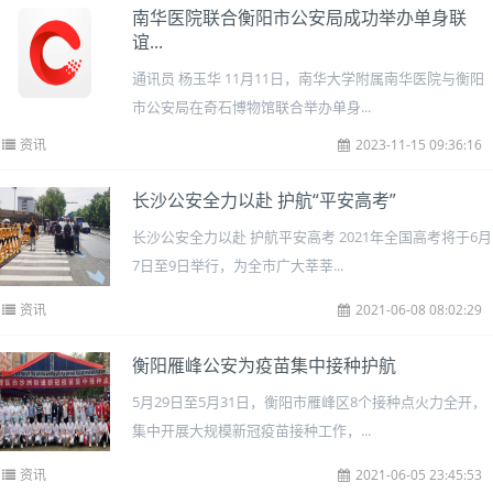
南华医院联合衡阳市公安局成功举办单身联
谊...
通讯员 杨玉华 11月11日，南华大学附属南华医院与衡阳
市公安局在奇石博物馆联合举办单身...
资讯
2023-11-15 09:36:16
长沙公安全力以赴 护航“平安高考”
长沙公安全力以赴 护航平安高考 2021年全国高考将于6月
7日至9日举行，为全市广大莘莘...
资讯
2021-06-08 08:02:29
衡阳雁峰公安为疫苗集中接种护航
5月29日至5月31日，衡阳市雁峰区8个接种点火力全开，
集中开展大规模新冠疫苗接种工作，...
资讯
2021-06-05 23:45:53