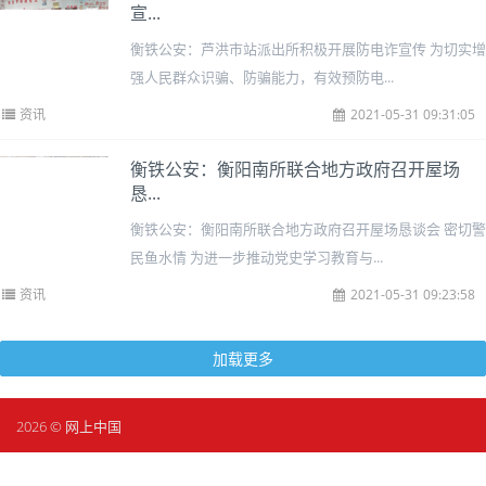
宣...
衡铁公安：芦洪市站派出所积极开展防电诈宣传 为切实增
强人民群众识骗、防骗能力，有效预防电...
资讯
2021-05-31 09:31:05
衡铁公安：衡阳南所联合地方政府召开屋场
恳...
衡铁公安：衡阳南所联合地方政府召开屋场恳谈会 密切警
民鱼水情 为进一步推动党史学习教育与...
资讯
2021-05-31 09:23:58
加载更多
2026 © 网上中国