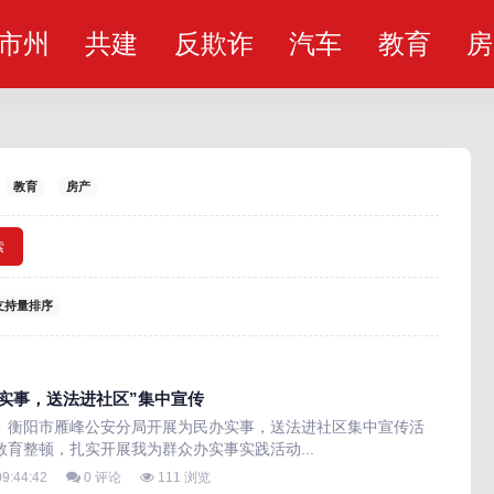
市州
共建
反欺诈
汽车
教育
房
教育
房产
索
支持量排序
实事，送法进社区”集中宣传
】衡阳市雁峰公安分局开展为民办实事，送法进社区集中宣传活
育整顿，扎实开展我为群众办实事实践活动...
9:44:42
0 评论
111 浏览