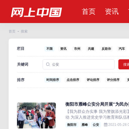
首页
资讯
首页
搜索
栏目
不限
资讯
市州
共建
反欺诈
汽车
关键词
搜
排序
时间排序
点击排序
评论排序
评分排序
衡阳市雁峰公安分局开展“为民办
【我为群众办实事 我为警旗添光彩
动 为深入推进党史学习教育和队伍教
2021-05-28 0
衡阳市
雁峰
公安