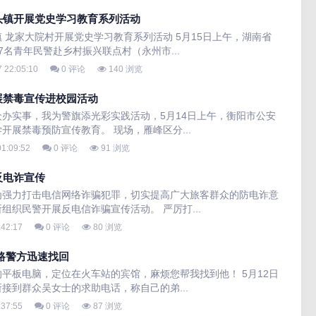
头镇开展党史学习教育系列活动
 龙家大院村开展党史学习教育系列活动 5月15日上午，湖南省
名青年民警赴乡村振兴联点村（永州市...
 22:05:10
0 评论
140 浏览
展禁毒宣传进校园活动
办实事，我为警旗添光彩实践活动，5月14日上午，衡阳市公安
展禁毒预防宣传教育。 现场，雁峰区分...
1:09:52
0 评论
91 浏览
反电诈宣传
为强力打击电信网络诈骗犯罪，切实提高广大旅客群众的防电诈意
织民警开展反电信诈骗宣传活动。 严厉打...
:42:17
0 评论
80 浏览
路警方迅速找回
平板电脑，定位在火车站的宾馆，麻烦您帮我找到他！ 5月12日
接到群众吴女士的求助电话，称自己的弟...
:37:55
0 评论
87 浏览