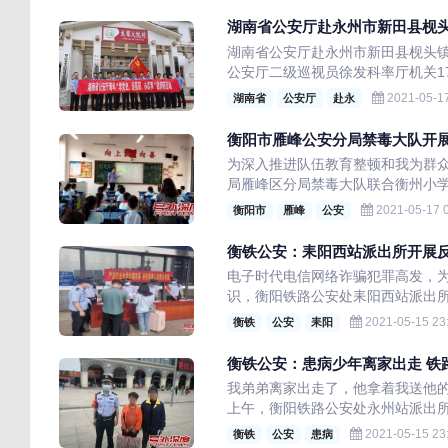
湖南省公安厅赴永州市新田县枧
湖南省公安厅赴永州市新田县枧头镇
公安厅二级巡视员徐发科率厅机关17
2021-05-17
湖南省
公安厅
赴永
衡阳市雁峰公安分局禁毒大队开
为深入推进队伍教育整顿和我为群众
局雁峰区分局禁毒大队联合衡州小学开
2021-05-17 0
衡阳市
雁峰
公安
衡铁公安：耒阳西站派出所开展
电子时代电信网络诈骗犯罪高发，
识，衡阳铁路公安处耒阳西站派出所组
2021-05-15 23
衡铁
公安
耒阳
衡铁公安：患病少年离家出走 铁
我弟弟离家出走了，他拿着我送他的
上午，衡阳铁路公安处永州站派出所
2021-05-15 23
衡铁
公安
患病