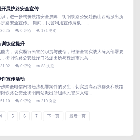
园开展护路安全宣传
意识，进一步构筑铁路安全屏障，衡阳铁路公安处衡山西站派出所
路安全宣传。 期间，民警利用宣传展板、...
:36:25
0 评论
171 浏览
合训练促提升
战能力，切实履行民警的职责与使命，根据全警实战大练兵部署要
，衡阳铁路公安处渌口站派出所与株洲市民兵...
:31:02
0 评论
88 浏览
电诈宣传活动
一步降低电信网络违法犯罪案件的发生，切实提高沿线群众和铁路
阳铁路公安处衡阳南站派出所组织民警深入辖...
:51:10
0 评论
210 浏览
4
5
6
7
下一页
最后一页