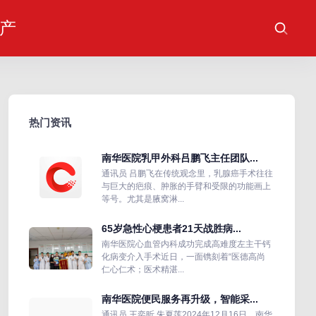
产
热门资讯
南华医院乳甲外科吕鹏飞主任团队...
通讯员 吕鹏飞在传统观念里，乳腺癌手术往往
与巨大的疤痕、肿胀的手臂和受限的功能画上
等号。尤其是腋窝淋...
65岁急性心梗患者21天战胜病...
南华医院心血管内科成功完成高难度左主干钙
化病变介入手术近日，一面镌刻着“医德高尚
仁心仁术；医术精湛...
南华医院便民服务再升级，智能采...
通讯员 王奕昕 朱夏莲2024年12月16日，南华