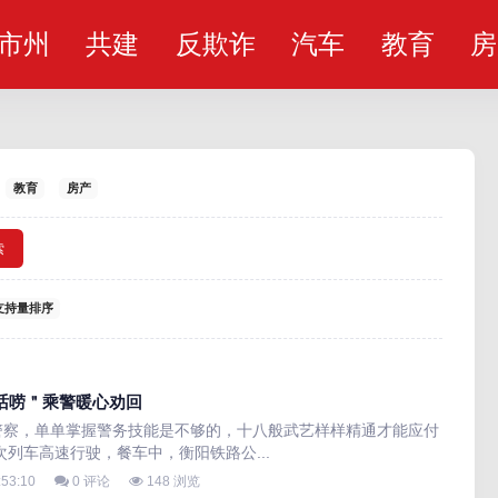
市州
共建
反欺诈
汽车
教育
房
教育
房产
索
支持量排序
话唠＂乘警暖心劝回
警察，单单掌握警务技能是不够的，十八般武艺样样精通才能应付
1次列车高速行驶，餐车中，衡阳铁路公...
:53:10
0 评论
148 浏览