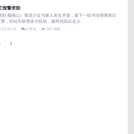
忙报警求助
晓彤 顾南山）叛逆少女与家人发生矛盾，留下一纸书信便离家出
警，经站车铁警多方联动，最终找回出走少...
 23:39:10
0 评论
183 浏览
条
1