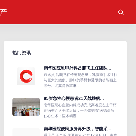
产
热门资讯
南华医院乳甲外科吕鹏飞主任团队...
通讯员 吕鹏飞在传统观念里，乳腺癌手术往往
与巨大的疤痕、肿胀的手臂和受限的功能画上
等号。尤其是腋窝淋...
65岁急性心梗患者21天战胜病...
南华医院心血管内科成功完成高难度左主干钙
化病变介入手术近日，一面镌刻着“医德高尚
仁心仁术；医术精湛...
南华医院便民服务再升级，智能采...
通讯员 王奕昕 朱夏莲2024年12月16日，南华