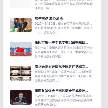
大学附属南华医院正式启用智能采血全流程管
理系统，标...
端午前夕 爱心涌动
2025年5月30日，端午佳节的脚步已经临近，
衡阳县洪市镇处处洋溢着节日的氛围。就在这
一天，当地爱心...
衡阳市铁一中学党委书记彭书敏给...
作为一名在衡阳教育这片沃土上耕耘了三十余
年的老教育工作者，衡阳市铁一中学党委书记
彭书敏给孩子们写信，...
南华医院召开庆祝中国共产党成立...
南华医院召开庆祝中国共产党成立104周年暨
表彰大会为庆祝中国共产党成立104周年，重
温党的光辉历程，...
衡南县贸促会与国际商会完成换届...
2024年11月13日，中国国际贸易促进委员会
衡南县第二届委员会议暨中国国际商会衡南商
会第三次会员代...