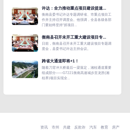
许达：全力推动重点项目建设提速...
衡南县委书记许达专题调研省、市重点项目工
作并主持召开调度会。他强调，全县各级各部
门要始终坚持“抓项目...
衡南县召开未开工重大建设项目专...
日前，衡南县召开未开工重大建设项目专题调
度会，县委书记许达主持会议。
跨省大通道即将+1！
随着刀背冲大桥最后一梁落定，湘桂通道重要
组成部分——G7221衡南高速城步至龙胜(湘
桂界)项目实现全...
资讯
市州
共建
反欺诈
汽车
教育
房产