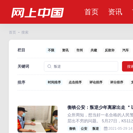
首页
资讯
首页
搜索
栏目
不限
资讯
市州
共建
反欺诈
汽车
关键词
搜
排序
时间排序
点击排序
评论排序
评分排序
衡铁公安：叛逆少年离家出走 ＂
众所周知，想当好一名合格的人民
层出不穷的问题。 5月27日，K51
2021-05-29 14
衡铁
公安
叛逆