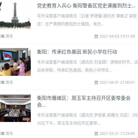
党史教育入兵心 衡阳警备区党史课搬到烈士...
号外深度客户端湖南讯（记者 罗德耀 通讯员 谭绪卫 梁铨
显）庄严肃穆的衡阳烈士陵园，亲历...
资讯
2021-04-03 13:51:09
衡阳：传承红色基因 新民小学在行动
号外深度客户端湖南讯（通讯员 刘龙嫦）清明好时节，活
动未停歇；传承红色基因，新民小学师生...
资讯
2021-04-01 21:00:01
衡阳市雁峰区：周玉军主持召开区委常委会
会...
号外深度客户端湖南讯（通讯员 罗赕紫 高曙光 刘蕊）3月
30日下午，周玉军主持召开区委常...
资讯
2021-03-31 17:29:45