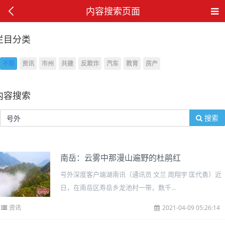
内容搜索页面
栏目分类
不限
资讯
市州
共建
反欺诈
汽车
教育
房产
内容搜索
搜索
南岳：云雾中那漫山遍野的杜鹃红
号外深度客户端湖南讯（通讯员 文兰 周翔宇 匡代勇）近
日，在南岳区寿岳乡龙池村一带，数千...
资讯
2021-04-09 05:26:14