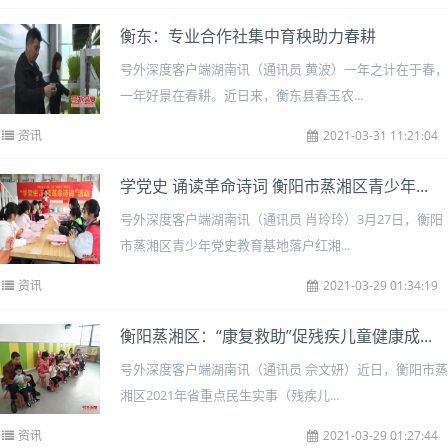
衡东：专业合作社集中育秧助力春耕
号外深度客户端湖南讯（通讯员 黄波）一年之计在于春，
一年好景在春耕。近日来，衡东县春玉农...
资讯
2021-03-31 11:21:04
学党史 诵读革命诗词 衡阳市蒸湘区青少年...
号外深度客户端湖南讯（通讯员 肖玲玲）3月27日，衡阳
市蒸湘区青少年党史教育基地落户红湘...
资讯
2021-03-29 01:34:19
衡阳蒸湘区：“康复救助”促残疾儿童健康成...
号外深度客户端湖南讯（通讯员 佘文妍）近日，衡阳市蒸
湘区2021年省重点民生实事（残疾儿...
资讯
2021-03-29 01:27:44