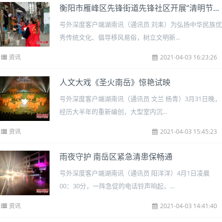
衡阳市雁峰区先锋街道先锋社区开展“清明节...
号外深度客户端湖南讯（通讯员 刘耒）为弘扬中华民族优
秀传统文化、倡导移风易俗，树立文明新...
资讯
2021-04-03 16:23:26
人文大戏《圣火南岳》惊艳试映
号外深度客户端湖南讯（通讯员 文兰 杨青）3月31日晚，
经历大半年的重新编创，大型室内沉...
资讯
2021-04-03 15:45:23
雨夜守护 南岳区紧急清患保畅通
号外深度客户端湖南讯（通讯员 阳洋洋）4月1日凌晨
00：30分，一阵急促的电话铃声响起，...
资讯
2021-04-03 14:41:40