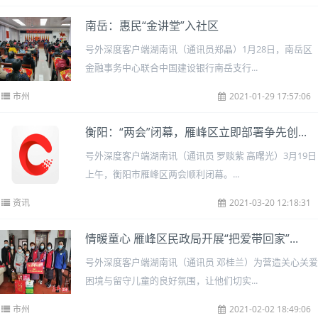
南岳：惠民“金讲堂”入社区
号外深度客户端湖南讯（通讯员郑晶）1月28日，南岳区
金融事务中心联合中国建设银行南岳支行...
市州
2021-01-29 17:57:06
衡阳：“两会”闭幕，雁峰区立即部署争先创...
号外深度客户端湖南讯（通讯员 罗赕紫 高曙光）3月19日
上午，衡阳市雁峰区两会顺利闭幕。...
资讯
2021-03-20 12:18:31
情暖童心 雁峰区民政局开展“把爱带回家”...
号外深度客户端湖南讯（通讯员 邓桂兰）为营造关心关爱
困境与留守儿童的良好氛围，让他们切实...
市州
2021-02-02 18:49:06