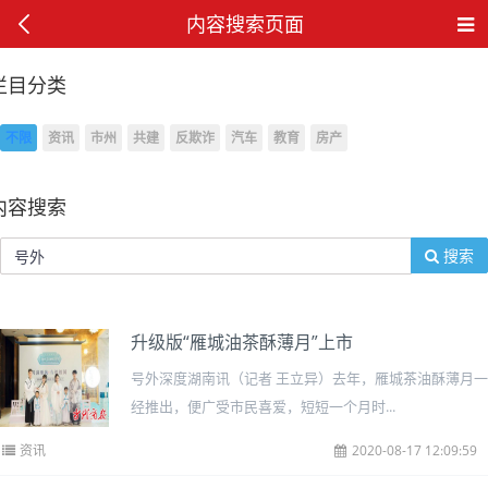
内容搜索页面
栏目分类
不限
资讯
市州
共建
反欺诈
汽车
教育
房产
内容搜索
搜索
升级版“雁城油茶酥薄月”上市
号外深度湖南讯（记者 王立异）去年，雁城茶油酥薄月一
经推出，便广受市民喜爱，短短一个月时...
资讯
2020-08-17 12:09:59