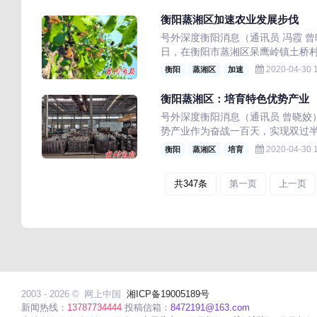
衡阳蒸湘区加速农业发展步伐
号外深度衡阳消息（通讯员 冯霞 
日，在衡阳市蒸湘区呆鹰岭镇土桥村
2020-04-30 1
衡阳
蒸湘区
加速
衡阳蒸湘区：培育特色优势产业
号外深度衡阳消息（通讯员 曾晓姣
势产业作为奋战一百天，实现双过半
2020-04-30 1
衡阳
蒸湘区
培育
共347条
第一页
上一页
2003 - 2026 ©
网上中国
湘ICP备19005189号
新闻热线：
13787734444
投稿信箱：
8472191@163.com