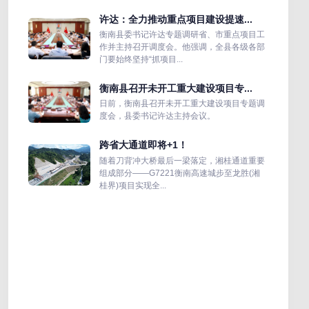
许达：全力推动重点项目建设提速...
衡南县委书记许达专题调研省、市重点项目工
作并主持召开调度会。他强调，全县各级各部
门要始终坚持“抓项目...
衡南县召开未开工重大建设项目专...
日前，衡南县召开未开工重大建设项目专题调
度会，县委书记许达主持会议。
跨省大通道即将+1！
随着刀背冲大桥最后一梁落定，湘桂通道重要
组成部分——G7221衡南高速城步至龙胜(湘
桂界)项目实现全...