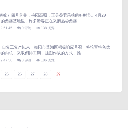
曾晓姣）四月芳菲，艳阳高照，正是桑葚采摘的好时节。4月29
的桑葚基地里，许多游客正在采摘品尝桑葚...
2:51:45
0 评论
138 浏览
）自复工复产以来，衡阳市蒸湘区积极响应号召，将培育特色优
的内核，采取倒排工期，挂图作战的方式，推...
2:47:56
0 评论
186 浏览
25
26
27
28
29