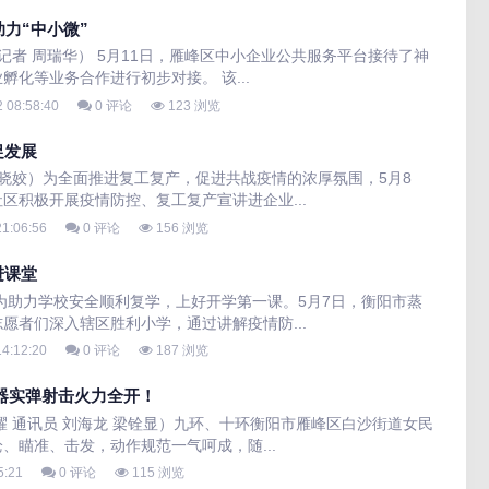
力“中小微”
记者 周瑞华） 5月11日，雁峰区中小企业公共服务平台接待了神
化等业务合作进行初步对接。 该...
 08:58:40
0 评论
123 浏览
促发展
曾晓姣）为全面推进复工复产，促进共战疫情的浓厚氛围，5月8
区积极开展疫情防控、复工复产宣讲进企业...
1:06:56
0 评论
156 浏览
进课堂
为助力学校安全顺利复学，上好开学第一课。5月7日，衡阳市蒸
愿者们深入辖区胜利小学，通过讲解疫情防...
4:12:20
0 评论
187 浏览
器实弹射击火力全开！
耀 通讯员 刘海龙 梁铨显）九环、十环衡阳市雁峰区白沙街道女民
、瞄准、击发，动作规范一气呵成，随...
5:21
0 评论
115 浏览