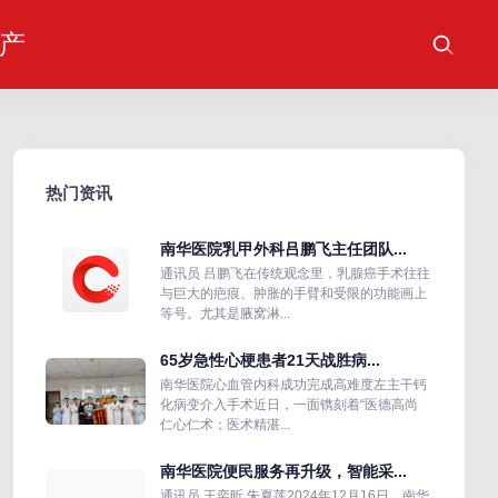
产
热门资讯
南华医院乳甲外科吕鹏飞主任团队...
通讯员 吕鹏飞在传统观念里，乳腺癌手术往往
与巨大的疤痕、肿胀的手臂和受限的功能画上
等号。尤其是腋窝淋...
65岁急性心梗患者21天战胜病...
南华医院心血管内科成功完成高难度左主干钙
化病变介入手术近日，一面镌刻着“医德高尚
仁心仁术；医术精湛...
南华医院便民服务再升级，智能采...
通讯员 王奕昕 朱夏莲2024年12月16日，南华