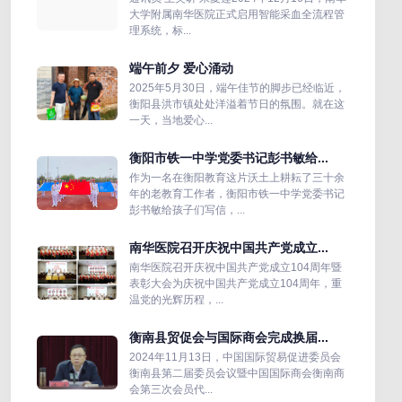
大学附属南华医院正式启用智能采血全流程管
理系统，标...
端午前夕 爱心涌动
2025年5月30日，端午佳节的脚步已经临近，
衡阳县洪市镇处处洋溢着节日的氛围。就在这
一天，当地爱心...
衡阳市铁一中学党委书记彭书敏给...
作为一名在衡阳教育这片沃土上耕耘了三十余
年的老教育工作者，衡阳市铁一中学党委书记
彭书敏给孩子们写信，...
南华医院召开庆祝中国共产党成立...
南华医院召开庆祝中国共产党成立104周年暨
表彰大会为庆祝中国共产党成立104周年，重
温党的光辉历程，...
衡南县贸促会与国际商会完成换届...
2024年11月13日，中国国际贸易促进委员会
衡南县第二届委员会议暨中国国际商会衡南商
会第三次会员代...