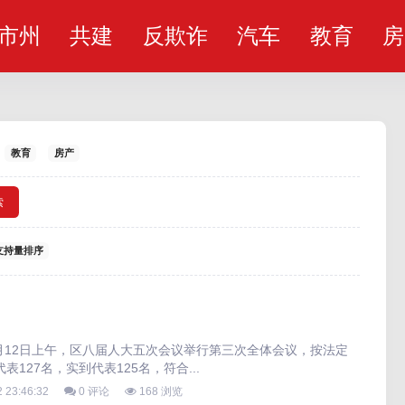
市州
共建
反欺诈
汽车
教育
房
教育
房产
索
支持量排序
5月12日上午，区八届人大五次会议举行第三次全体会议，按法定
127名，实到代表125名，符合...
 23:46:32
0 评论
168 浏览