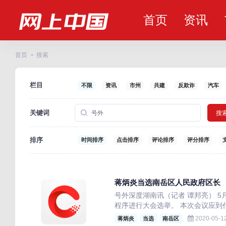
首页
资讯
首页
搜索
栏目
不限
资讯
市州
共建
反欺诈
汽车
关键词
搜
排序
时间排序
点击排序
评论排序
评分排序
蒋炳炎当选南岳区人民政府区长
号外深度湖南讯（记者 谭邦亮） 
程序进行大会选举。 本次会议应到代表
2020-05-12
蒋炳炎
当选
南岳区