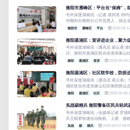
衡阳市雁峰区：平台当“保姆”，助
号外深度湖南讯（记者 谭邦亮 特约
州顺利办衡阳分公司负责人，就企业孵
2020-05-12
衡阳市
雁峰区
平台
衡阳蒸湘区：宣讲进企业，聚力
号外深度湖南讯（通讯员 易云燕 
日，衡阳市蒸湘区联合街道张家山社
2020-05-09 2
衡阳
蒸湘区
宣讲
衡阳蒸湘区：社区联学校，防疫
号外深度湖南讯（通讯员 易云燕）
湘区联合街道张家山社区衡阳群众志
2020-05-08 1
衡阳
蒸湘区
社区
实战砺精兵 衡阳警备区民兵轻武
号外深度湖南讯（全媒体记者 罗德
兵王昭君快速拉动枪机、上膛、据枪
2020-05-07 08:0
实战
砺
精兵