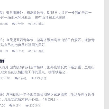
前程）春意阑珊处，初夏款款来。5月5日，是五一长假的最后一
过一场雨水的洗礼后，峰峦山谷间水汽蒸腾...
:00:55
0 评论
150 浏览
文兰）今天是五四青年节，游客齐聚南岳衡山望日台景区，迎接青
表达自己的抱负及对祖国的美好
:01:19
0 评论
148 浏览
盾牌
入四月,国内疫情得到基本控制，国外疫情反而不断加重，呈现出
成为当前疫情防控工作的重点。衡阳铁路公...
9:53:04
0 评论
193 浏览
傅静）湖南衡阳一男子因离婚长期缺乏家庭温暖，生活受挫后欲寻
几经劝慰后才解开心结。 4月29日下...
7:00
0 评论
235 浏览