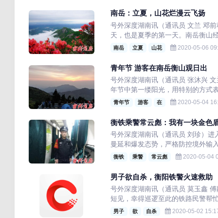
南岳：立夏，山花烂漫云飞扬
号外深度湖南讯（通讯员 文兰 邓
天，也是夏季的第一天。南岳衡山经
2020-05-06 09
南岳
立夏
山花
青年节 游客在南岳衡山观日出
号外深度湖南讯（通讯员 张沐兴 
年节中第一缕阳光，用特别的方式
2020-05-04 16
青年节
游客
在
衡铁乘警常云彪：我有一块金色
号外深度湖南讯（通讯员 刘珍）进
曼延和爆发态势，严格防控境外输入
2020-05-04 0
衡铁
乘警
常云彪
男子欲自杀，衡阳铁警火速救助
号外深度湖南讯（通讯员 莫玉鑫 
短见，幸得巡逻至此的铁路民警帮忙，
2020-05-02 15:1
男子
欲
自杀