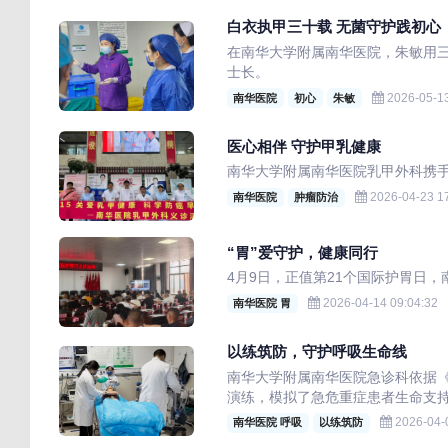
白衣执甲三十载 无菌守护践初心
在南华大学附属南华医院，朱敏用
士长。
2026-05-13
南华医院
初心
朱敏
医心相伴 守护甲乳健康
南华大学附属南华医院乳甲外科携
2026-04-23 17
南华医院
肿瘤防治
“胃”爱守护，健康同行
4月9日，正值第21个国际护胃日
2026-04-14 09:04:32
南华医院 胃
以练筑防，守护呼吸生命线
南华大学附属南华医院急诊科依据
演练，模拟了急危重症患者生命支
2026-04-
南华医院 呼吸
以练筑防