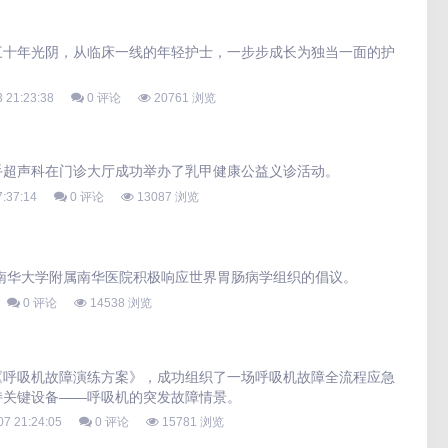
三十年光阴，从临床一线的年轻护士，一步步成长为独当一面的护
 21:23:38
0 评论
20761 浏览
手超声科在门诊大厅成功举办了乳甲健康公益义诊活动。
:37:14
0 评论
13087 浏览
，南华大学附属南华医院积极响应世界胃肠病学组织的倡议。
0 评论
14538 浏览
《呼吸机故障演练方案》，成功组织了一场呼吸机故障全流程应急
持关键设备——呼吸机的突发故障情景。
07 21:24:05
0 评论
15781 浏览