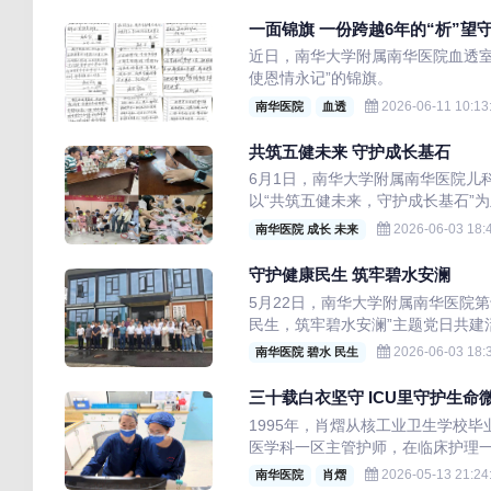
一面锦旗 一份跨越6年的“析”望
近日，南华大学附属南华医院血透室
使恩情永记”的锦旗。
2026-06-11 10:13
南华医院
血透
共筑五健未来 守护成长基石
6月1日，南华大学附属南华医院儿
以“共筑五健未来，守护成长基石”
2026-06-03 18:
南华医院 成长 未来
守护健康民生 筑牢碧水安澜
5月22日，南华大学附属南华医院
民生，筑牢碧水安澜”主题党日共建
2026-06-03 18:
南华医院 碧水 民生
三十载白衣坚守 ICU里守护生命
1995年，肖熠从核工业卫生学校
医学科一区主管护师，在临床护理
2026-05-13 21:24
南华医院
肖熠