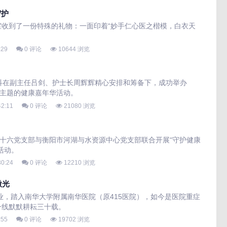
守护
收到了一份特殊的礼物：一面印着“妙手仁心医之楷模，白衣天
:29
0 评论
10644 浏览
科在副主任吕剑、护士长周辉辉精心安排和筹备下，成功举办
为主题的健康嘉年华活动。
42:11
0 评论
21080 浏览
第十六党支部与衡阳市河湖与水资源中心党支部联合开展“守护健康
活动。
30:24
0 评论
12210 浏览
微光
毕业，踏入南华大学附属南华医院（原415医院），如今是医院重症
一线默默耕耘三十载。
:55
0 评论
19702 浏览