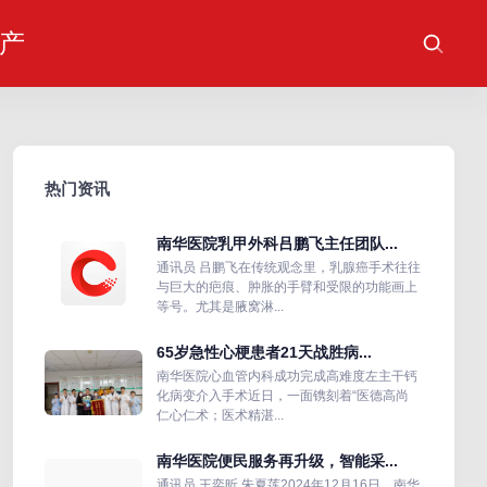
产
热门资讯
南华医院乳甲外科吕鹏飞主任团队...
通讯员 吕鹏飞在传统观念里，乳腺癌手术往往
与巨大的疤痕、肿胀的手臂和受限的功能画上
等号。尤其是腋窝淋...
65岁急性心梗患者21天战胜病...
南华医院心血管内科成功完成高难度左主干钙
化病变介入手术近日，一面镌刻着“医德高尚
仁心仁术；医术精湛...
南华医院便民服务再升级，智能采...
通讯员 王奕昕 朱夏莲2024年12月16日，南华