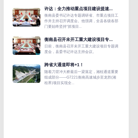
许达：全力推动重点项目建设提速...
衡南县委书记许达专题调研省、市重点项目工
作并主持召开调度会。他强调，全县各级各部
门要始终坚持“抓项目...
衡南县召开未开工重大建设项目专...
日前，衡南县召开未开工重大建设项目专题调
度会，县委书记许达主持会议。
跨省大通道即将+1！
随着刀背冲大桥最后一梁落定，湘桂通道重要
组成部分——G7221衡南高速城步至龙胜(湘
桂界)项目实现全...