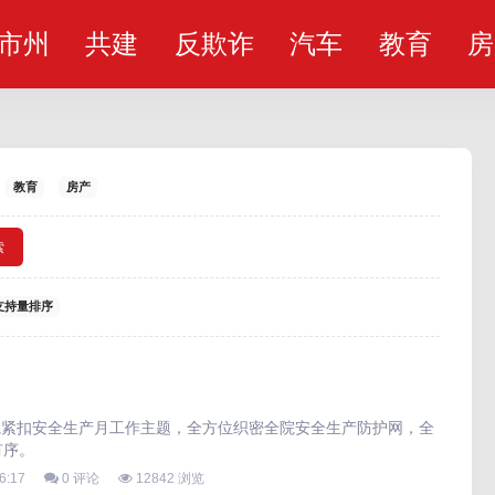
市州
共建
反欺诈
汽车
教育
房
教育
房产
索
支持量排序
医院紧扣安全生产月工作主题，全方位织密全院安全生产防护网，全
有序。
6:17
0 评论
12842 浏览