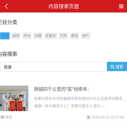
内容搜索页面
栏目分类
不限
资讯
市州
共建
反欺诈
汽车
教育
房产
内容搜索
搜索
跨越四千公里的“医”线牵系：
如果问南华大学附属南华医院脊柱外科主治医师刘静男，
援疆一年半最怕什么？答案可能令人意外—...
资讯
2026-05-22 20:31:40