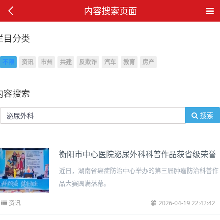
内容搜索页面
栏目分类
不限
资讯
市州
共建
反欺诈
汽车
教育
房产
内容搜索
搜索
衡阳市中心医院泌尿外科科普作品获省级荣誉
近日，湖南省癌症防治中心举办的第三届肿瘤防治科普作
品大赛圆满落幕。
资讯
2026-04-19 22:42:42