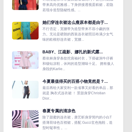
带来高尚优雅感，下身拼接透视蛋糕裙，若隐
若现令造型隐秘性感。...
她们穿连衣裙这么瘦原本都是由于...
不行否定，宽腰带为造型带来不容小觑的张
力。无论是硬朗的西装连衣裙照旧布满少女气
味的欧根纱连衣裙，宽腰...
BABY、江疏影、娜扎的新式露...
蔡依林身穿条纹挖肩袖衬衣，下搭破洞牛仔裤
和镶钻凉鞋，休闲的造型潮味十足。 拥有傲人
身段的Karlie...
今夏最值得买的百搭小物竟然是？...
最后再给大家安利一款省事又好看的单品，那
就是 胸衣式连衣裙 ！ 景甜身穿Christian
Dior...
春夏专属的清凉色
除了甜蜜的连衣裙，唐艺昕身穿简约的小白T
搭薄荷绿色百褶裙，搭配 Gucci玄色拖鞋，造
型时髦率性 。...