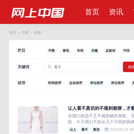
首页
资讯
首页
共建
搜索
栏目
不限
资讯
市州
共建
反欺诈
汽车
关键词
搜
排序
时间排序
点击排序
评论排序
评分排序
让人看不真切的不规则裙摆，才
在我们身边不乏不规则裙的身影。
彩，今天我们不妨从几个不同的风格来说！
2018-06-21 19
让人
看不
真切