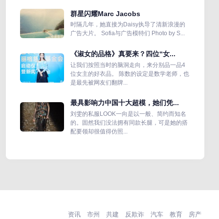
群星闪耀Marc Jacobs
时隔几年，她直接为Daisy执导了清新浪漫的
广告大片。 Sofia与广告模特们 Photo by S...
《淑女的品格》真要来？四位“女...
让我们按照当时的脑洞走向，来分别品一品4
位女主的好衣品。 陈数的设定是数学老师，也
是最先被网友们翻牌...
最具影响力中国十大超模，她们凭...
刘雯的私服LOOK一向是以一般、简约而知名
的。固然我们没法拥有同款长腿，可是她的搭
配要领却很值得仿照...
资讯
市州
共建
反欺诈
汽车
教育
房产