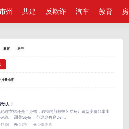
市州
共建
反欺诈
汽车
教育
房
教育
房产
索
支持量排序
最动人！
无论连衣裙还是半身裙，独特的剪裁技艺立马让造型变得非常出
 甜美Style： 范冰冰身穿Del...
:47:06
0 评论
148 浏览