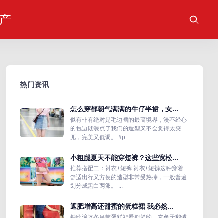
产
热门资讯
怎么穿都朝气满满的牛仔半裙，女...
似有非有绝对是毛边裙的最高境界，漫不经心
的包边既装点了我们的造型又不会觉得太突
兀，完美又低调。 #p...
小粗腿夏天不能穿短裤？这些宽松...
推荐搭配二：衬衣+短裤 衬衣+短裤这种穿着
舒适出行又方便的造型非常受热捧，一般普遍
划分成黑白两派。 ...
遮肥增高还甜蜜的蛋糕裙 我必然...
钟欣潼这条吊带蛋糕裙看似简约，玄色天鹅绒