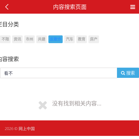
内容搜索页面
栏目分类
不限
资讯
市州
共建
反欺诈
汽车
教育
房产
内容搜索
搜索
没有找到相关内容...
2026 © 网上中国