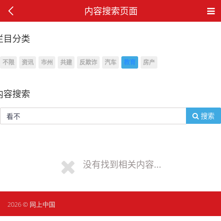
内容搜索页面
栏目分类
不限
资讯
市州
共建
反欺诈
汽车
教育
房产
内容搜索
搜索
没有找到相关内容...
2026 © 网上中国