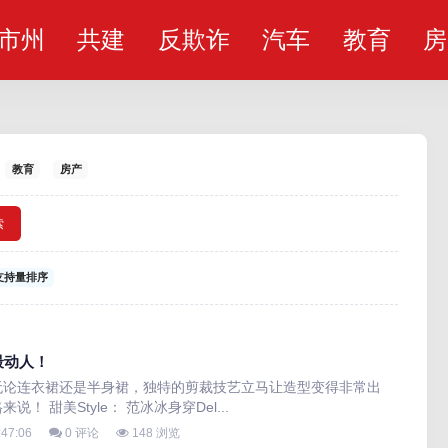
市州
共建
反欺诈
汽车
教育
房
教育
房产
索
支持量排序
最动人！
无论连衣裙还是半身裙，独特的剪裁技艺立马让造型变得非常出
 甜美Style： 范冰冰身穿Del...
:47:06
0 评论
148 浏览