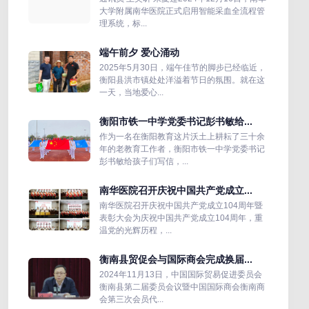
大学附属南华医院正式启用智能采血全流程管
理系统，标...
端午前夕 爱心涌动
2025年5月30日，端午佳节的脚步已经临近，
衡阳县洪市镇处处洋溢着节日的氛围。就在这
一天，当地爱心...
衡阳市铁一中学党委书记彭书敏给...
作为一名在衡阳教育这片沃土上耕耘了三十余
年的老教育工作者，衡阳市铁一中学党委书记
彭书敏给孩子们写信，...
南华医院召开庆祝中国共产党成立...
南华医院召开庆祝中国共产党成立104周年暨
表彰大会为庆祝中国共产党成立104周年，重
温党的光辉历程，...
衡南县贸促会与国际商会完成换届...
2024年11月13日，中国国际贸易促进委员会
衡南县第二届委员会议暨中国国际商会衡南商
会第三次会员代...