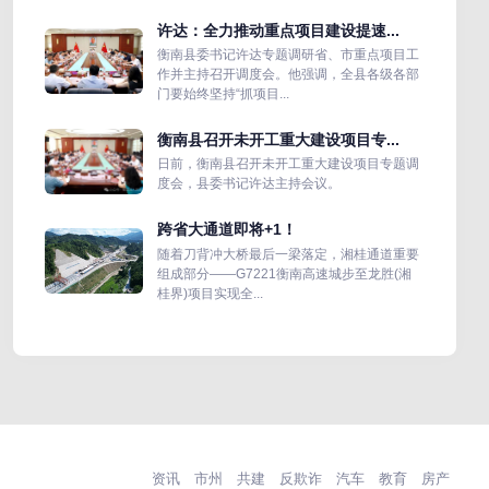
许达：全力推动重点项目建设提速...
衡南县委书记许达专题调研省、市重点项目工
作并主持召开调度会。他强调，全县各级各部
门要始终坚持“抓项目...
衡南县召开未开工重大建设项目专...
日前，衡南县召开未开工重大建设项目专题调
度会，县委书记许达主持会议。
跨省大通道即将+1！
随着刀背冲大桥最后一梁落定，湘桂通道重要
组成部分——G7221衡南高速城步至龙胜(湘
桂界)项目实现全...
资讯
市州
共建
反欺诈
汽车
教育
房产