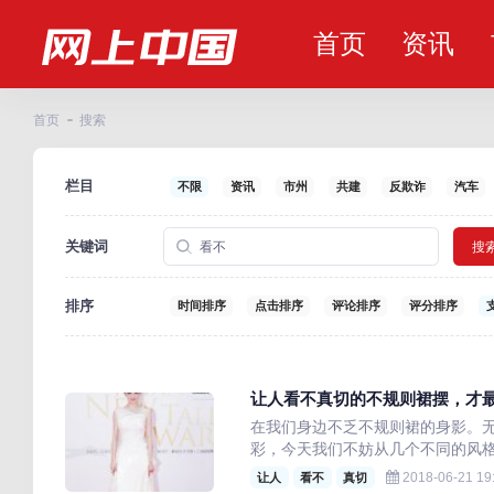
首页
资讯
首页
搜索
栏目
不限
资讯
市州
共建
反欺诈
汽车
关键词
搜
排序
时间排序
点击排序
评论排序
评分排序
让人看不真切的不规则裙摆，才
在我们身边不乏不规则裙的身影。
彩，今天我们不妨从几个不同的风格来说！
2018-06-21 19
让人
看不
真切