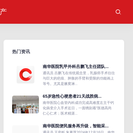
产
热门资讯
南华医院乳甲外科吕鹏飞主任团队...
通讯员 吕鹏飞在传统观念里，乳腺癌手术往往
与巨大的疤痕、肿胀的手臂和受限的功能画上
等号。尤其是腋窝淋...
65岁急性心梗患者21天战胜病...
南华医院心血管内科成功完成高难度左主干钙
化病变介入手术近日，一面镌刻着“医德高尚
仁心仁术；医术精湛...
南华医院便民服务再升级，智能采...
通讯员 王奕昕 朱夏莲2024年12月16日，南华