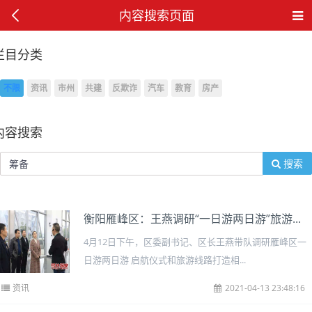
内容搜索页面
栏目分类
不限
资讯
市州
共建
反欺诈
汽车
教育
房产
内容搜索
搜索
衡阳雁峰区：王燕调研“一日游两日游”旅游...
4月12日下午，区委副书记、区长王燕带队调研雁峰区一
日游两日游 启航仪式和旅游线路打造相...
资讯
2021-04-13 23:48:16