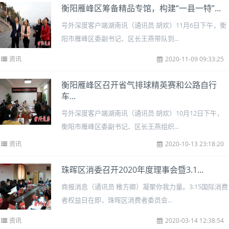
衡阳雁峰区筹备精品专馆，构建“一县一特”...
号外深度客户端湖南讯（通讯员 胡欢）11月6日下午，衡
阳市雁峰区委副书记、区长王燕带队到...
资讯
2020-11-09 09:33:25
衡阳雁峰区召开省气排球精英赛和公路自行
车...
号外深度客户端湖南讯（通讯员 胡欢）10月12日下午，
衡阳市雁峰区委副书记、区长王燕组织...
资讯
2020-10-13 23:18:20
珠晖区消委召开2020年度理事会暨3.1...
商报消息（通讯员 稚方卿）凝聚你我力量。3.15国际消费
者权益日在即，珠晖区消费者委员会...
资讯
2020-03-14 12:38:54