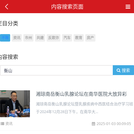
内容搜索页面
栏目分类
不限
资讯
市州
共建
反欺诈
汽车
教育
房产
内容搜索
搜索
湘琼南岳衡山乳腺论坛在南华医院大放异彩
湘琼南岳衡山乳腺论坛暨乳腺疾病中西医结合治疗学习班
于2024年12月28日下午，在南华大...
资讯
2025-01-03 00:09:05