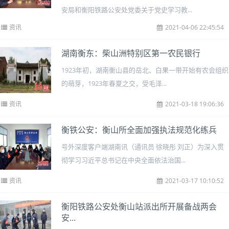
安局和衡阳铁路公安处党委关于党史学习教...
资讯
2021-04-06 22:45:54
湖南衡东：柴山洲特别区第一农民银行
1923年初，湖南衡山县的岳北、白果一带开始有农会组织
的萌芽，1923年春夏之交，受毛泽...
资讯
2021-03-18 19:06:36
衡铁公安：衡山所全面加强执法规范化练兵
号外深度客户端湖南讯（通讯员 徐晓彤 刘正）为深入贯
彻学习习近平总书记在中央全面依法治国...
资讯
2021-03-17 10:10:52
衡阳铁路公安处衡山站派出所开展备战两会
安...