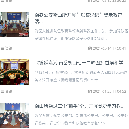
资讯
2021-05-15 23:36:25
衡铁公安衡山所开展＂以案说纪＂警示教育
活...
为深入推进队伍教育整顿查纠整改工作，进一步加强队伍
纪律作风建设，衡阳铁路公安处衡山站派出...
资讯
2021-05-14 17:50:41
《锦绣潇湘·南岳衡山七十二峰图》首展和学...
4月24日，在杨柳拂岸、桃李初绽的最美人间四月天,南岳
美术馆开馆暨《锦绣潇湘南岳衡山七十...
资讯
2021-04-25 11:04:52
衡山所通过三个“抓手”全力开展党史学习教...
为深入贯彻落实公安部、部铁路公安局、公安局、公安处
党委关于党史学习教育和队伍教育整顿学习...