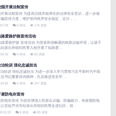
校园开展法制宣传
开展法制宣传 为提高沿线学校师生的法律安全意识，进一步做
骗宣传力度，维护管内秩序安全稳定，近日，...
:07:28
0 评论
176 浏览
知路爱路护路宣传活动
 知路爱路护路 宣传活动 为营造和谐畅通的铁路运输环境，让孩子
站派出所组织民警入校开展了知路爱...
:59:39
0 评论
93 浏览
治轮训 强化忠诚担当
政治轮训 强化忠诚担当 为进一步深入学习贯彻习近平新时代中国
总书记重要训词精神，扎实推进党史学...
:34:55
0 评论
247 浏览
开展防电诈宣传
防电诈宣传 为切实增强人民群众识骗、防骗能力，有效预防电
公安处芦洪市站派出所组织民警走进社区，组...
9:31:05
0 评论
85 浏览