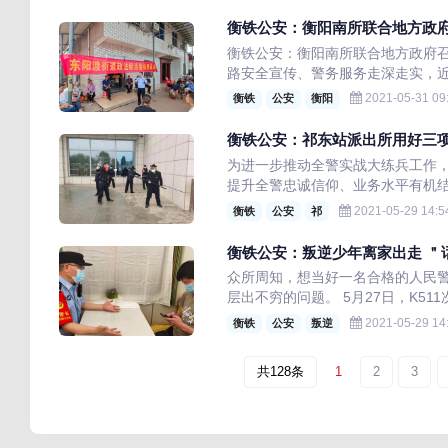
衡铁公安：衡阳南所联合地方政府
衡铁公安：衡阳南所联合地方政府召
路安全宣传、警务服务走深走实，近
2021-05-31 09
衡铁
公安
衡阳
衡铁公安：祁东站派出所用好三项
为进一步推动全警实战大练兵工作
提升全警忠诚信仰、业务水平有机结
2021-05-29 14:5
衡铁
公安
祁
衡铁公安：叛逆少年离家出走 ＂
众所周知，想当好一名合格的人民
层出不穷的问题。 5月27日，K51
2021-05-29 14
衡铁
公安
叛逆
共128条
1
2
3