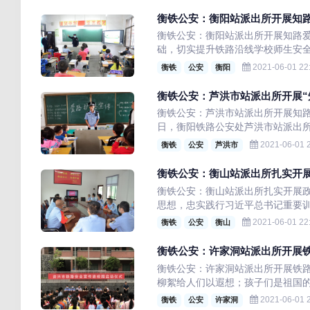
衡铁公安：衡阳站派出所开展知
衡铁公安：衡阳站派出所开展知路爱
础，切实提升铁路沿线学校师生安全意
2021-06-01 22
衡铁
公安
衡阳
衡铁公安：芦洪市站派出所开展“知
衡铁公安：芦洪市站派出所开展知路
日，衡阳铁路公安处芦洪市站派出所
2021-06-01 2
衡铁
公安
芦洪市
衡铁公安：衡山站派出所扎实开
衡铁公安：衡山站派出所扎实开展政
思想，忠实践行习近平总书记重要训
2021-06-01 22
衡铁
公安
衡山
衡铁公安：许家洞站派出所开展
衡铁公安：许家洞站派出所开展铁路
柳絮给人们以遐想；孩子们是祖国的
2021-06-01 2
衡铁
公安
许家洞