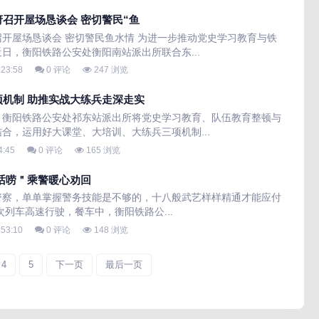
召开屋场恳谈会 密切警民“鱼
开屋场恳谈会 密切警民鱼水情 为进一步推动党史学习教育与铁
日，衡阳铁路公安处衡阳南站派出所联合东...
:23:58
0 评论
247 浏览
机制 助推实战大练兵走深走实
，衡阳铁路公安处祁东站派出所将党史学习教育、队伍教育整顿与
合，运用好大课堂、大培训、大练兵三项机制...
4:45
0 评论
165 浏览
话唠＂乘警暖心劝回
警察，单单掌握警务技能是不够的，十八般武艺样样精通才能应付
1次列车高速行驶，餐车中，衡阳铁路公...
:53:10
0 评论
148 浏览
4
5
下一页
最后一页