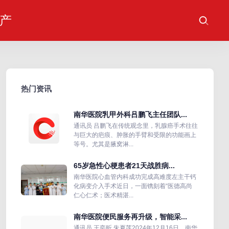
产
热门资讯
南华医院乳甲外科吕鹏飞主任团队...
通讯员 吕鹏飞在传统观念里，乳腺癌手术往往
与巨大的疤痕、肿胀的手臂和受限的功能画上
等号。尤其是腋窝淋...
65岁急性心梗患者21天战胜病...
南华医院心血管内科成功完成高难度左主干钙
化病变介入手术近日，一面镌刻着“医德高尚
仁心仁术；医术精湛...
南华医院便民服务再升级，智能采...
通讯员 王奕昕 朱夏莲2024年12月16日，南华