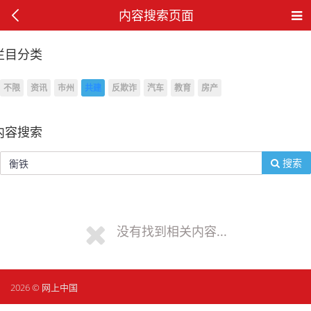
内容搜索页面
栏目分类
不限
资讯
市州
共建
反欺诈
汽车
教育
房产
内容搜索
搜索
没有找到相关内容...
2026 © 网上中国