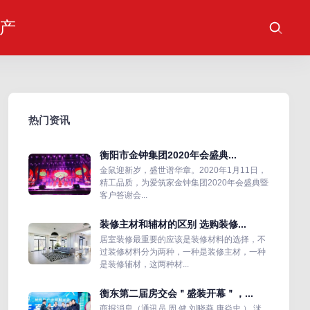
产
热门资讯
衡阳市金钟集团2020年会盛典...
金鼠迎新岁，盛世谱华章。2020年1月11日，
精工品质，为爱筑家金钟集团2020年会盛典暨
客户答谢会...
装修主材和辅材的区别 选购装修...
居室装修最重要的应该是装修材料的选择，不
过装修材料分为两种，一种是装修主材，一种
是装修辅材，这两种材...
衡东第二届房交会＂盛装开幕＂，...
商报消息（通讯员 周 健 刘晓燕 康焱忠 ） 洣