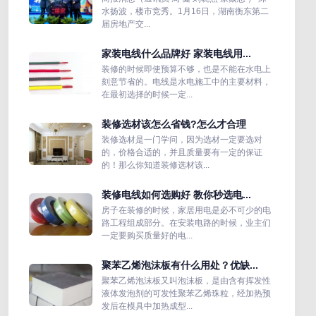
水扬波，楼市竞秀。1月16日，湖南衡东第二
届房地产交...
家装电线什么品牌好 家装电线用...
装修的时候即使预算不够，也是不能在水电上
刻意节省的。电线是水电施工中的主要材料，
在最初选择的时候一定...
装修选材该怎么省钱?怎么才合理
装修选材是一门学问，因为选材一定要选对
的，价格合适的，并且质量要有一定的保证
的！那么你知道装修选材该...
装修电线如何选购好 教你秒选电...
房子在装修的时候，家居用电是必不可少的电
路工程组成部分。在安装电路的时候，业主们
一定要购买质量好的电...
聚苯乙烯泡沫板有什么用处？优缺...
聚苯乙烯泡沫板又叫泡沫板，是由含有挥发性
液体发泡剂的可发性聚苯乙烯珠粒，经加热预
发后在模具中加热成型...