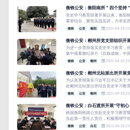
衡铁公安：衡阳南所＂四个坚持
党史学习教育部署开展以来，衡阳
紧密结合，聚焦实战实训，力求实用
2021-04-19 23
衡铁
公安
衡阳
衡铁公安：郴州所党支部组织开
为进一步贯彻落实党史学习教育，
集中观看微纪录片《百炼成钢：中国共
2021-04-19 23
衡铁
公安
郴州
衡铁公安：郴州北站派出所开展
为认真贯彻落实习近平总书记关于
处郴州北站派出所结合党史学习教育
2021-04-19 23
衡铁
公安
郴州
衡铁公安：白石渡所开展“守初心 
根据衡阳铁路公安处党史学习教育暨
负起第一责任人责任，积极围绕守初心
2021-04-19 23
衡铁
公安
白石