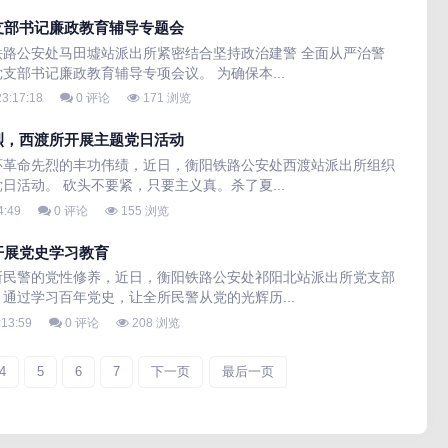
支部书记廉政教育辅导专题会
路公安处马田墟站派出所紧密结合坚持政治建警 全面从严治警
部书记廉政教育辅导专项会议。 为确保本...
3:17:18
0 评论
171 浏览
烈，西渡所开展主题党日活动
怀革命先烈的丰功伟绩，近日，衡阳铁路公安处西渡站派出所组织
活动。 砍头不要紧，只要主义真。杀了夏...
4:49
0 评论
155 浏览
开展党史学习教育
所民警的党性修养，近日，衡阳铁路公安处祁阳北站派出所党支部
通过学习百年党史，让全所民警从党的光辉历...
:13:59
0 评论
208 浏览
4
5
6
7
下一页
最后一页