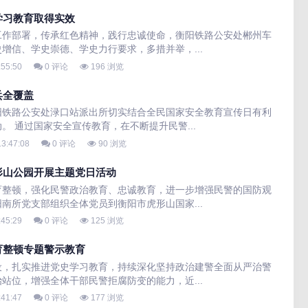
学习教育取得实效
工作部署，传承红色精神，践行忠诚使命，衡阳铁路公安处郴州车
增信、学史崇德、学史力行要求，多措并举，...
:55:50
0 评论
196 浏览
兵全覆盖
阳铁路公安处渌口站派出所切实结合全民国家安全教育宣传日有利
 通过国家安全宣传教育，在不断提升民警...
3:47:08
0 评论
90 浏览
形山公园开展主题党日活动
育整顿，强化民警政治教育、忠诚教育，进一步增强民警的国防观
南所党支部组织全体党员到衡阳市虎形山国家...
:45:29
0 评论
125 浏览
育整顿专题警示教育
设，扎实推进党史学习教育，持续深化坚持政治建警全面从严治警
站位，增强全体干部民警拒腐防变的能力，近...
:41:47
0 评论
177 浏览