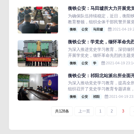
衡铁公安：马田墟所大力开展党
为确保队伍持续稳定，近日，衡阳铁
教育整顿，组织全体干部民警开展党支
2021-04-19 2
衡铁
公安
马田墟
衡铁公安：学党史，缅怀革命先
为深入推进党史学习教育，深切缅
开展学党史，缅怀革命先烈的主题党日
2021-04-19 23:1
衡铁
公安
学
衡铁公安：祁阳北站派出所全面
为深入推动党史学习教育，提高全
组织召开了党史学习教育专题讲座，
2021-04-19 23
衡铁
公安
祁阳
共128条
上一页
1
2
3