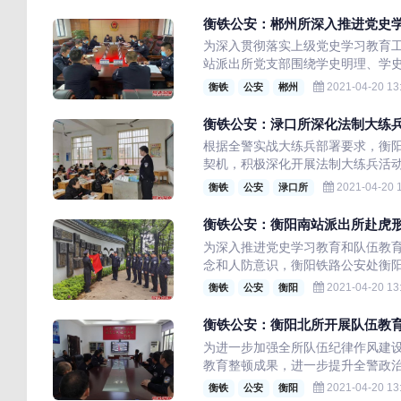
衡铁公安：郴州所深入推进党史
为深入贯彻落实上级党史学习教育
站派出所党支部围绕学史明理、学史
2021-04-20 13
衡铁
公安
郴州
衡铁公安：渌口所深化法制大练
根据全警实战大练兵部署要求，衡
契机，积极深化开展法制大练兵活动。
2021-04-20 1
衡铁
公安
渌口所
衡铁公安：衡阳南站派出所赴虎
为深入推进党史学习教育和队伍教
念和人防意识，衡阳铁路公安处衡阳
2021-04-20 13
衡铁
公安
衡阳
衡铁公安：衡阳北所开展队伍教
为进一步加强全所队伍纪律作风建
教育整顿成果，进一步提升全警政治
2021-04-20 13
衡铁
公安
衡阳