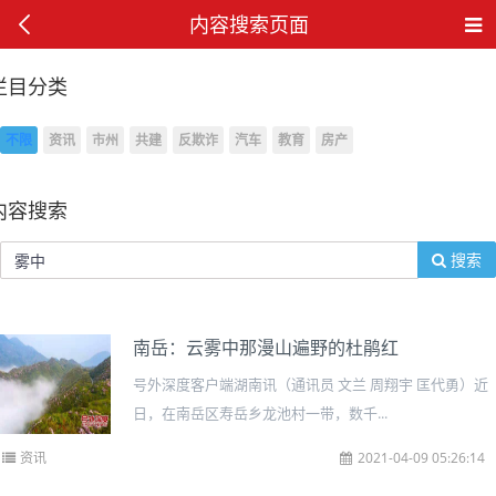
内容搜索页面
栏目分类
不限
资讯
市州
共建
反欺诈
汽车
教育
房产
内容搜索
搜索
南岳：云雾中那漫山遍野的杜鹃红
号外深度客户端湖南讯（通讯员 文兰 周翔宇 匡代勇）近
日，在南岳区寿岳乡龙池村一带，数千...
资讯
2021-04-09 05:26:14