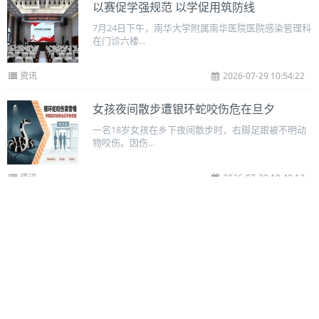
以赛促学强规范 以学促用筑防线
7月24日下午，南华大学附属南华医院医院感染管理科
在门诊六楼...
资讯
2026-07-29 10:54:22
女孩夜间散步遭银环蛇咬伤危在旦夕
一名18岁女孩在乡下夜间散步时，右脚足跟被不明动
物咬伤。因伤...
资讯
2026-07-29 10:49:12
恒温之下 滚烫的心跳
这里没有四季更迭，恒温的空调将室内与外界隔绝。
门外是车水马龙...
资讯
2026-07-29 10:15:02
社会共治 消除肝炎