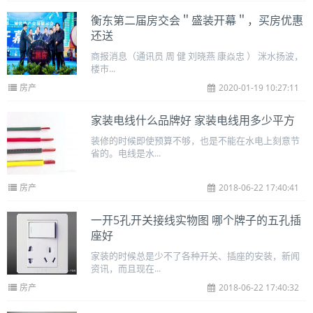
衡东第二届房交会＂盛装开幕＂，买房优惠
还送
商报消息（通讯员 周 健 刘晓燕 康焱忠 ） 洣水扬波，
楼市...
房产
2020-01-19 10:27:11
家装电线什么品牌好 家装电线用多少平方
装修的时候即使预算不够，也是不能在水电上刻意节
省的。电线是水...
房产
2018-06-22 17:40:41
一开5孔开关接线实物图 哪个牌子的五孔插
座好
家装的时候总是少不了各种开关、插座的安装，新闻
资讯，而且现在...
房产
2018-06-22 17:40:32