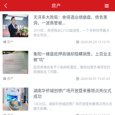
房产
天洋系大败局：舍得酒业绩崩盘、债务黑
洞，一波高管被...
2014年，燕郊西出口102国道旁，一个号称世界最大
商业项目...
房产
2020-09-29 12:12:15
衡阳一楼盘抵押商铺却隐瞒销售，上百业主
被“坑”
投资商铺会有不少陷阱和雷区，衡阳创景外滩项目的
商铺就出了问题...
房产
2020-04-01 15:41:43
湖南华侨城创想广场开放暨来雁塔点亮仪式
成功
1月20日，湖南华侨城创想广场开放暨来雁塔点亮仪式
盛大启幕。...