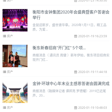
房产
2020-01-23 14:50:50
衡阳市金钟集团2020年会盛典暨客户答谢会
举行
金鼠迎新岁，盛世谱华章。2020年1月11日，精工品
质，为爱...
房产
2020-01-19 16:23:59
衡东新春招商"开门红" 5个项...
商报消息（ 通讯员 周健 ）新年伊始，衡东项目招商实
现开门红...
房产
2020-01-19 11:44:18
金钟·环球中心年末业主感恩答谢会圆满完成
商报消息（融媒体记者 谭邦亮 罗德耀）2019已近尾
声，20...
房产
2020-01-19 10:48:03