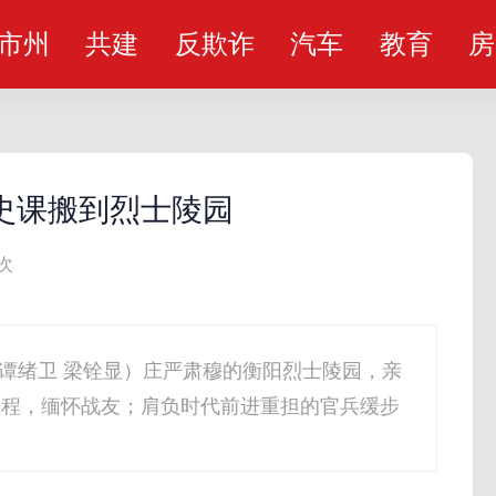
市州
共建
反欺诈
汽车
教育
房
史课搬到烈士陵园
次
 谭绪卫 梁铨显）庄严肃穆的衡阳烈士陵园，亲
征程，缅怀战友；肩负时代前进重担的官兵缓步