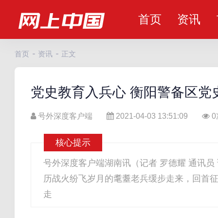
首页
资讯
首页
资讯
正文
党史教育入兵心 衡阳警备区党
号外深度客户端
2021-04-03 13:51:09
0
核心提示
号外深度客户端湖南讯（记者 罗德耀 通讯员
历战火纷飞岁月的耄耋老兵缓步走来，回首
走