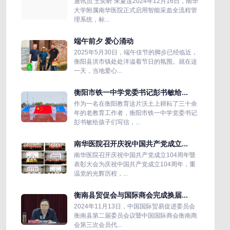
通讯员 王奕昕 朱夏莲2024年12月16日，南华
大学附属南华医院正式启用智能采血全流程管
理系统，标...
端午前夕 爱心涌动
2025年5月30日，端午佳节的脚步已经临近，
衡阳县洪市镇处处洋溢着节日的氛围。就在这
一天，当地爱心...
衡阳市铁一中学党委书记彭书敏给...
作为一名在衡阳教育这片沃土上耕耘了三十余
年的老教育工作者，衡阳市铁一中学党委书记
彭书敏给孩子们写信，...
南华医院召开庆祝中国共产党成立...
南华医院召开庆祝中国共产党成立104周年暨
表彰大会为庆祝中国共产党成立104周年，重
温党的光辉历程，...
衡南县贸促会与国际商会完成换届...
2024年11月13日，中国国际贸易促进委员会
衡南县第二届委员会议暨中国国际商会衡南商
会第三次会员代...