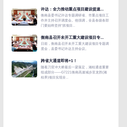
许达：全力推动重点项目建设提速...
衡南县委书记许达专题调研省、市重点项目工
作并主持召开调度会。他强调，全县各级各部
门要始终坚持“抓项目...
衡南县召开未开工重大建设项目专...
日前，衡南县召开未开工重大建设项目专题调
度会，县委书记许达主持会议。
跨省大通道即将+1！
随着刀背冲大桥最后一梁落定，湘桂通道重要
组成部分——G7221衡南高速城步至龙胜(湘
桂界)项目实现全...