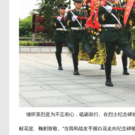
缅怀英烈是为不忘初心，砥砺前行。在烈士纪念碑前
献花篮、鞠躬致敬。“当我和战友手握白花走向纪念碑