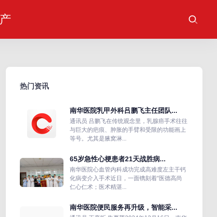
产
热门资讯
南华医院乳甲外科吕鹏飞主任团队...
通讯员 吕鹏飞在传统观念里，乳腺癌手术往往
与巨大的疤痕、肿胀的手臂和受限的功能画上
等号。尤其是腋窝淋...
65岁急性心梗患者21天战胜病...
南华医院心血管内科成功完成高难度左主干钙
化病变介入手术近日，一面镌刻着“医德高尚
仁心仁术；医术精湛...
南华医院便民服务再升级，智能采...