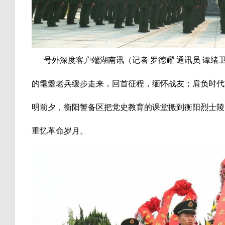
号外深度客户端湖南讯（记者 罗德耀 通讯员 谭绪
的耄耋老兵缓步走来，回首征程，缅怀战友；肩负时代
明前夕，衡阳警备区把党史教育的课堂搬到衡阳烈士陵
重忆革命岁月。