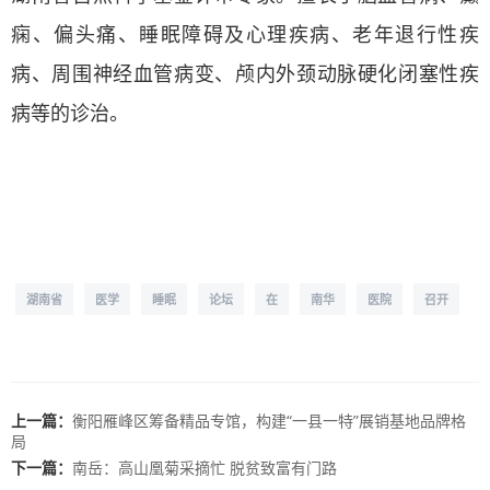
痫、偏头痛、睡眠障碍及心理疾病、老年退行性疾
病、周围神经血管病变、颅内外颈动脉硬化闭塞性疾
病等的诊治。
湖南省
医学
睡眠
论坛
在
南华
医院
召开
上一篇：
衡阳雁峰区筹备精品专馆，构建“一县一特”展销基地品牌格
局
下一篇：
南岳：高山凰菊采摘忙 脱贫致富有门路