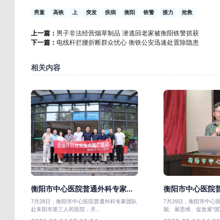
男童
高铁
上
突发
疾病
衡阳
铁警
接力
抢救
上一篇：
男子非法经营烟草制品 潜逃回老家被衡阳铁警抓获
下一篇：
电线杆拦腰折断群众忧心 衡铁公安迅速处置除隐患
相关内容
衡阳市中心医院普通外科专家...
衡阳市中心医院普
7月28日，衡阳市中心医院普通外科专家团队
7月29日，衡阳市中心
赴耒阳市第三人民医院，开...
能、展思维、促发展”国家