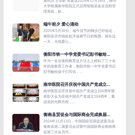
通讯员 王奕昕 朱夏莲2024年12月16日，南华
大学附属南华医院正式启用智能采血全流程管
理系统，标...
端午前夕 爱心涌动
2025年5月30日，端午佳节的脚步已经临近，
衡阳县洪市镇处处洋溢着节日的氛围。就在这
一天，当地爱心...
衡阳市铁一中学党委书记彭书敏给...
作为一名在衡阳教育这片沃土上耕耘了三十余
年的老教育工作者，衡阳市铁一中学党委书记
彭书敏给孩子们写信，...
南华医院召开庆祝中国共产党成立...
南华医院召开庆祝中国共产党成立104周年暨
表彰大会为庆祝中国共产党成立104周年，重
温党的光辉历程，...
衡南县贸促会与国际商会完成换届...
2024年11月13日，中国国际贸易促进委员会
衡南县第二届委员会议暨中国国际商会衡南商
会第三次会员代...