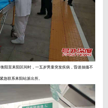
运行衡阳至耒阳区间时，一五岁男童突发疾病，昏迷抽搐不
紧急联系耒阳站派出所。