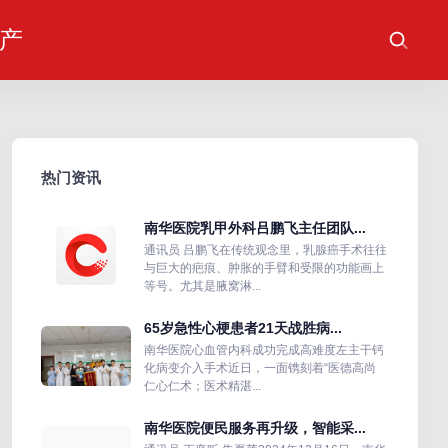
产
热门资讯
南华医院乳甲外科吕鹏飞主任团队...
通讯员 吕鹏飞在传统观念里，乳腺癌手术往往
与巨大的疤痕、肿胀的手臂和受限的功能画上
等号。尤其是腋窝淋...
65岁急性心梗患者21天战胜病...
南华医院心血管内科成功完成高难度左主干钙
化病变介入手术近日，一面镌刻着“医德高尚
仁心仁术；医术精湛...
南华医院便民服务再升级，智能采...