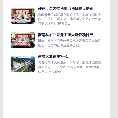
许达：全力推动重点项目建设提速...
衡南县委书记许达专题调研省、市重点项目工
作并主持召开调度会。他强调，全县各级各部
门要始终坚持“抓项目...
衡南县召开未开工重大建设项目专...
日前，衡南县召开未开工重大建设项目专题调
度会，县委书记许达主持会议。
跨省大通道即将+1！
随着刀背冲大桥最后一梁落定，湘桂通道重要
组成部分——G7221衡南高速城步至龙胜(湘
桂界)项目实现全...