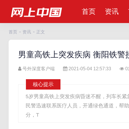
首页
资讯
首页
资讯
正文
男童高铁上突发疾病 衡阳铁警
号外深度客户端
2021-05-04 12:57:33
0
核心提示
5岁男童高铁上突发疾病昏迷不醒，列车长紧
民警迅速联系医疗人员，开通绿色通道，帮助男
分，T