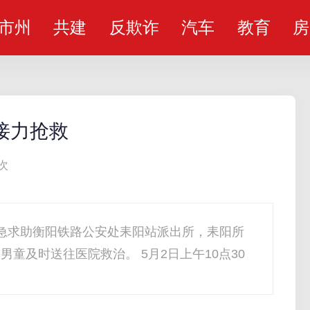
市州
共建
反欺诈
汽车
教育
房
接力抢救
次
急求助衡阳铁路公安处耒阳站派出所，耒阳所
童及时送往医院救治。 5月2日上午10点30