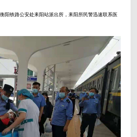
衡阳铁路公安处耒阳站派出所，耒阳所民警迅速联系医