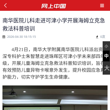
南华医院儿科走进可津小学开展海姆立克急
救法科普培训
2026-04-30 18:15:15
0
次
小
4
月
21
日，南华大学附属南华医院儿科派出资
中
深专科护士朱智慧走进珠晖区可津小学未来部四年
级，开展儿童海姆立克急救法科普知识培训，旨在
大
有效预防儿童异物卡喉意外发生，提升校园应急救
护能力，切实守护学生生命健康。