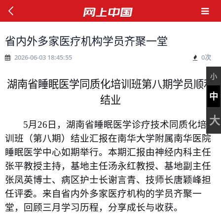
省内外多家医疗机构学员齐聚一堂
2026-06-03 18:45:55
0
次
小
湖南省睡眠医学同质化培训班第八期学员顺利
中
结业
大
5
月
26
日，湖南省睡眠医学诊疗技术同质化培
训班（第八期）结业汇报在南华大学附属南华医院
睡眠医学中心如期举行。本期汇报由神经内科主任
张平教授主持，基地主任汤永红教授、基地副主任
张凤英博士、病区护士长谢言青、技师长唐颖峰担
任评委。来自省内外多家医疗机构的学员齐聚一
堂，回顾三月学习历程，分享成长与收获。