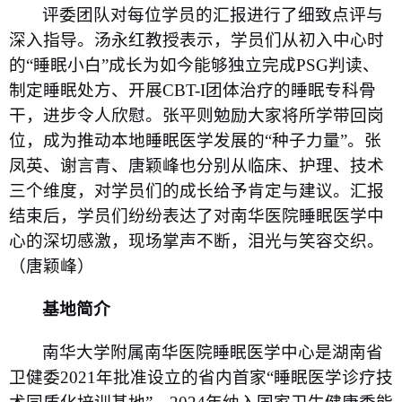
评委团队对每位学员的汇报进行了细致点评与
深入指导。汤永红教授表示，学员们从初入中心时
的“睡眠小白”成长为如今能够独立完成
PSG
判读、
制定睡眠处方、开展
CBT-I
团体治疗的睡眠专科骨
干，进步令人欣慰。张平则勉励大家将所学带回岗
位，成为推动本地睡眠医学发展的“种子力量”。张
凤英、谢言青、唐颖峰也分别从临床、护理、技术
三个维度，对学员们的成长给予肯定与建议。汇报
结束后，学员们纷纷表达了对南华医院睡眠医学中
心的深切感激，现场掌声不断，泪光与笑容交织。
（
唐颖峰）
基地简介
南华大学附属南华医院睡眠医学中心是湖南省
卫健委
2021
年批准设立的省内首家“睡眠医学诊疗技