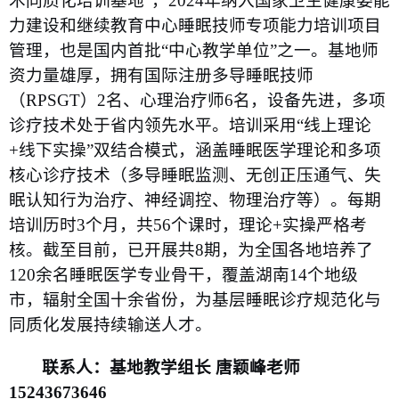
术同质化培训基地”，
2024
年纳入国家卫生健康委能
力建设和继续教育中心睡眠技师专项能力培训项目
管理，也是国内首批“中心教学单位”之一。基地师
资力量雄厚，拥有国际注册多导睡眠技师
（
RPSGT
）
2
名、心理治疗师
6
名，设备先进，多项
诊疗技术处于省内领先水平。培训采用“线上理论
+
线下实操”双结合模式，涵盖睡眠医学理论和多项
核心诊疗技术（多导睡眠监测、无创正压通气、失
眠认知行为治疗、神经调控、物理治疗等）。每期
培训历时
3
个月，共
56
个课时，理论
+
实操严格考
核。截至目前，已开展共
8
期，为全国各地培养了
120
余名睡眠医学专业骨干，覆盖湖南
14
个地级
市，辐射全国十余省份，为基层睡眠诊疗规范化与
同质化发展持续输送人才。
联系人：基地教学组长 唐颖峰老师
15243673646