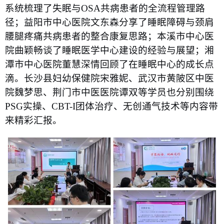
系统梳理了失眠与
OSA
共病患者的全流程管理路
径；益阳市中心医院文东森分享了睡眠障碍与颈肩
腰腿疼痛共病患者的整合康复思路；本溪市中心医
院曲颖畅谈了睡眠医学中心建设的经验与展望；湘
潭市中心医院董慧深情回顾了在睡眠中心的成长点
滴。长沙县妇幼保健院宋雅妮、武汉市黄陂区中医
院魏梦思、荆门市中医医院谭双等学员也分别围绕
PSG
实操、
CBT-I
团体治疗、无创通气技术等内容带
来精彩汇报。