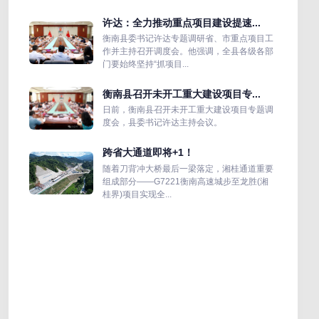
许达：全力推动重点项目建设提速...
衡南县委书记许达专题调研省、市重点项目工
作并主持召开调度会。他强调，全县各级各部
门要始终坚持“抓项目...
衡南县召开未开工重大建设项目专...
日前，衡南县召开未开工重大建设项目专题调
度会，县委书记许达主持会议。
跨省大通道即将+1！
随着刀背冲大桥最后一梁落定，湘桂通道重要
组成部分——G7221衡南高速城步至龙胜(湘
桂界)项目实现全...