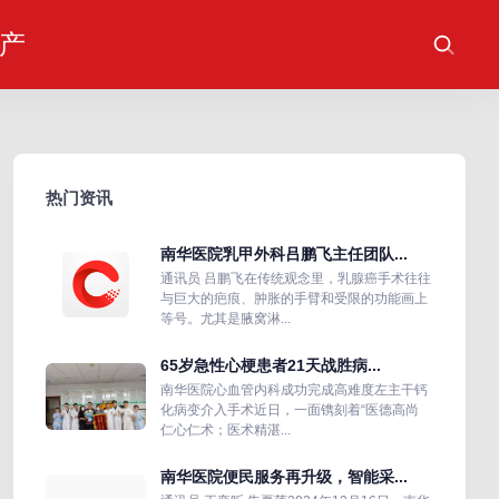
产
热门资讯
南华医院乳甲外科吕鹏飞主任团队...
通讯员 吕鹏飞在传统观念里，乳腺癌手术往往
与巨大的疤痕、肿胀的手臂和受限的功能画上
等号。尤其是腋窝淋...
65岁急性心梗患者21天战胜病...
南华医院心血管内科成功完成高难度左主干钙
化病变介入手术近日，一面镌刻着“医德高尚
仁心仁术；医术精湛...
南华医院便民服务再升级，智能采...