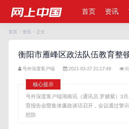
首页
资讯
首页
资讯
正文
衡阳市雁峰区政法队伍教育整
号外深度客户端
2021-03-27 21:17:49
0
核心提示
号外深度客户端湖南讯（通讯员 罗赕紫）3月
育报告会暨集体廉政谈话召开，会议通过警
想防