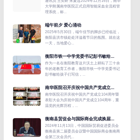
通讯员 王奕昕 朱夏莲2024年12月16日，南华
大学附属南华医院正式启用智能采血全流程管
理系统，标...
端午前夕 爱心涌动
2025年5月30日，端午佳节的脚步已经临近，
衡阳县洪市镇处处洋溢着节日的氛围。就在这
一天，当地爱心...
衡阳市铁一中学党委书记彭书敏给...
作为一名在衡阳教育这片沃土上耕耘了三十余
年的老教育工作者，衡阳市铁一中学党委书记
彭书敏给孩子们写信，...
南华医院召开庆祝中国共产党成立...
南华医院召开庆祝中国共产党成立104周年暨
表彰大会为庆祝中国共产党成立104周年，重
温党的光辉历程，...
衡南县贸促会与国际商会完成换届...
2024年11月13日，中国国际贸易促进委员会
衡南县第二届委员会议暨中国国际商会衡南商
会第三次会员代...