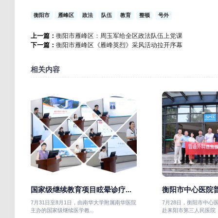
衡阳市
雁峰区
政法
队伍
教育
整顿
号外
上一篇：
衡阳市雁峰区：周玉军给全区政法队伍上党课
下一篇：
衡阳市雁峰区《雁峰英烈》采风活动拉开序幕
相关内容
国家级继续教育项目眩晕诊疗...
衡阳市中心医院普
7月31日至8月1日，由南华大学附属南华医院
7月28日，衡阳市中心
主办的国家级继续医学教...
赴耒阳市第三人民医院，开