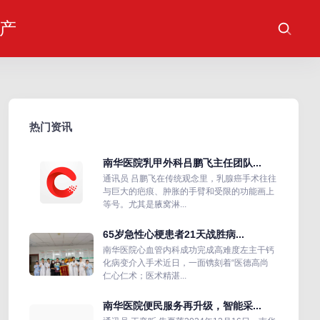
产
热门资讯
南华医院乳甲外科吕鹏飞主任团队...
通讯员 吕鹏飞在传统观念里，乳腺癌手术往往
与巨大的疤痕、肿胀的手臂和受限的功能画上
等号。尤其是腋窝淋...
65岁急性心梗患者21天战胜病...
南华医院心血管内科成功完成高难度左主干钙
化病变介入手术近日，一面镌刻着“医德高尚
仁心仁术；医术精湛...
南华医院便民服务再升级，智能采...