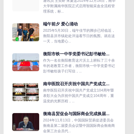
通讯员 王奕昕 朱夏莲2024年12月16日，南华
大学附属南华医院正式启用智能采血全流程管
理系统，标...
端午前夕 爱心涌动
2025年5月30日，端午佳节的脚步已经临近，
衡阳县洪市镇处处洋溢着节日的氛围。就在这
一天，当地爱心...
衡阳市铁一中学党委书记彭书敏给...
作为一名在衡阳教育这片沃土上耕耘了三十余
年的老教育工作者，衡阳市铁一中学党委书记
彭书敏给孩子们写信，...
南华医院召开庆祝中国共产党成立...
南华医院召开庆祝中国共产党成立104周年暨
表彰大会为庆祝中国共产党成立104周年，重
温党的光辉历程，...
衡南县贸促会与国际商会完成换届...
2024年11月13日，中国国际贸易促进委员会
衡南县第二届委员会议暨中国国际商会衡南商
会第三次会员代...