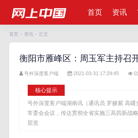
首页
资讯
首页
资讯
正文
衡阳市雁峰区：周玉军主持召
号外深度客户端
2021-03-31 17:29:45
0
核心提示
号外深度客户端湖南讯（通讯员 罗赕紫 高曙
常委会会议，传达贯彻全省实施三高四新战
层党