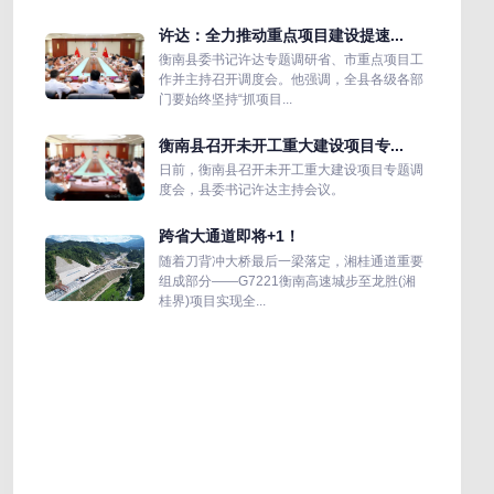
许达：全力推动重点项目建设提速...
衡南县委书记许达专题调研省、市重点项目工
作并主持召开调度会。他强调，全县各级各部
门要始终坚持“抓项目...
衡南县召开未开工重大建设项目专...
日前，衡南县召开未开工重大建设项目专题调
度会，县委书记许达主持会议。
跨省大通道即将+1！
随着刀背冲大桥最后一梁落定，湘桂通道重要
组成部分——G7221衡南高速城步至龙胜(湘
桂界)项目实现全...