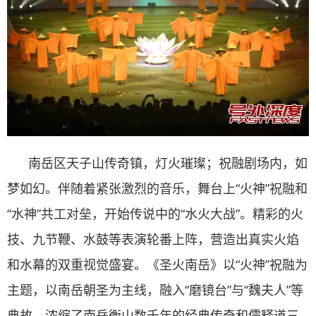
南岳区天子山传奇镇，灯火璀璨；祝融剧场内，如
梦如幻。伴随着紧张激烈的音乐，舞台上“火神”祝融和
“水神”共工对垒，开始传说中的“水火大战”。精彩的火
技、九节鞭、水鼓等表演轮番上阵，营造出真实火焰
和水幕的双重视觉盛宴。《圣火南岳》以“火神”祝融为
主题，以南岳朝圣为主线，融入“磨镜台”与“魏夫人”等
典故，浓缩了南岳衡山数千年的经典传奇和儒释道三