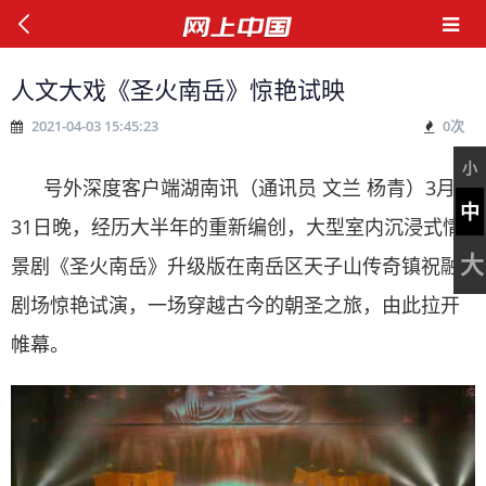
人文大戏《圣火南岳》惊艳试映
2021-04-03 15:45:23
0
次
小
号外深度客户端湖南讯（通讯员 文兰 杨青）3月
中
31日晚，经历大半年的重新编创，大型室内沉浸式情
大
景剧《圣火南岳》升级版在南岳区天子山传奇镇祝融
剧场惊艳试演，一场穿越古今的朝圣之旅，由此拉开
帷幕。