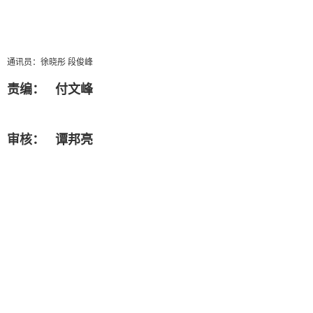
通讯员：徐晓彤 段俊峰
责编： 付文峰
审核： 谭邦亮