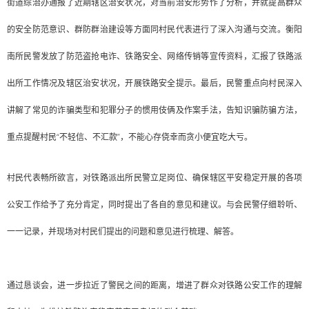
街道综治办通报了近期辖区治安状况，对当前治安形势作了分析，并就提高群众
的安全防范意识、群防群治建设等方面同村民代表进行了深入沟通与交流。衡阳
南所民警发放了防范盗抢电诈、铁路安全、网络传销等宣传资料，汇报了铁路派
出所工作情况及辖区治安状况，开展铁路安全提示。最后，民警重点向村民深入
讲解了常见的诈骗类型和犯罪分子的惯用伎俩及作案手法，告知识骗防骗方法，
重点提醒村民“不轻信、不汇款”，不能心存侥幸而贪小便宜吃大亏。
村民代表畅所欲言，对铁路派出所民警立足岗位、确保辖区平安稳定开展的各项
公安工作给予了充分肯定，同时提出了各自的意见和建议。与会民警仔细聆听、
一一记录，并现场对村民们提出的问题和意见进行梳理、解答。
通过恳谈会，进一步拉近了警民之间的距离，增进了群众对铁路公安工作的理解