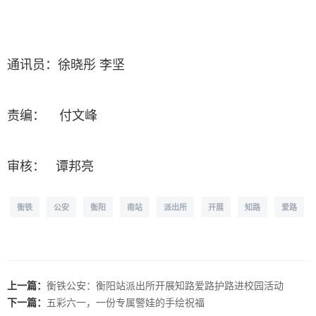
通讯员：徐晓彤 李坚
责编： 付文峰
审核： 谭邦亮
衡铁
公安
衡阳
南站
派出所
开展
知路
爱路
上一篇：
衡铁公安：衡阳站派出所开展知路爱路护路进校园活动
下一篇：
五彩六一，一份专属警娃的手绘祝福