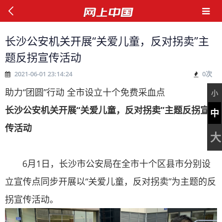
长沙公安机关开展“关爱儿童，反对拐卖”主
题反拐宣传活动
2021-06-01 23:14:24
0
次
助力“团圆”行动 全市设立十个免费采血点
小
长沙公安机关开展“关爱儿童，反对拐卖”主题反拐宣
中
传活动
大
6月1日，长沙市公安局在全市十个区县市分别设
立宣传点同步开展以“关爱儿童，反对拐卖”为主题的反
拐宣传活动。