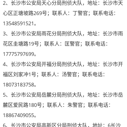
2、长沙市公安局天心分局刑侦大队，地址：长沙市天
心区正塘坡路269号；联系人：丁警官；联系电话：
13548591521。
3、长沙市公安局雨花分局刑侦大队，地址：长沙市雨
花区圭塘路19号；联系人：匡警官；联系电话：
17775797699。
4、长沙市公安局开福分局刑侦大队，地址：长沙市开
福区刘家冲1号；联系人：汤警官；联系电话：
18073183758。
5、长沙市公安局岳麓分局刑侦大队，地址：长沙市岳
麓区爱民路180号；联系人：朱警官；联系电话：
18867409055。
6、长沙市公安局高新区分局刑侦大队，地址：6长沙