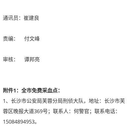
通讯员：崔建良
责编： 付文峰
审核： 谭邦亮
附件
1
：全市免费采血点：
1、长沙市公安局芙蓉分局刑侦大队，地址：长沙市芙
蓉区晚报大道369号；联系人：何警官；联系电话：
15084894953。