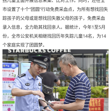
拐儿童全面开展信息采集、比对工作。同时，还在全
市设置了十个“团圆”行动免费采血点，为所有想找回失
踪孩子的父母或是想找回失散父母的孩子，免费采血
录入信息，全力助其找回亲人。据统计，今年1至5月
份，全市公安机关相继找回历年失踪儿童14名，为14
个家庭实现了团圆梦。