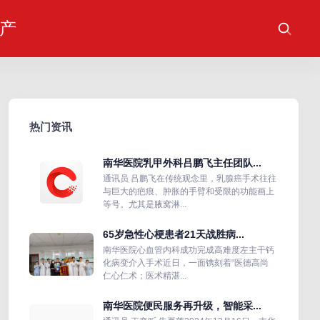
产
热门资讯
南华医院乳甲外科吕鹏飞主任团队...
通讯员 吕鹏飞在传统观念里，乳腺癌手术往往
与巨大的疤痕、肿胀的手臂和受限的功能画上
等号。尤其是腋窝淋...
65岁急性心梗患者21天战胜病...
南华医院心血管内科成功完成高难度左主干钙
化病变介入手术近日，一面镌刻着“医德高尚
仁心仁术；医术精湛...
南华医院便民服务再升级，智能采...