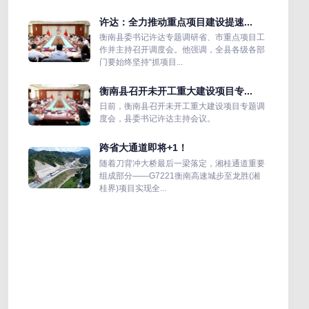
许达：全力推动重点项目建设提速...
衡南县委书记许达专题调研省、市重点项目工
作并主持召开调度会。他强调，全县各级各部
门要始终坚持“抓项目...
衡南县召开未开工重大建设项目专...
日前，衡南县召开未开工重大建设项目专题调
度会，县委书记许达主持会议。
跨省大通道即将+1！
随着刀背冲大桥最后一梁落定，湘桂通道重要
组成部分——G7221衡南高速城步至龙胜(湘
桂界)项目实现全...