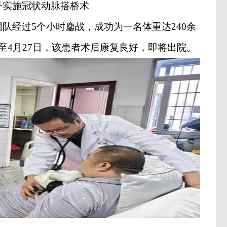
子实施冠状动脉搭桥术
团队经过
5
个小时鏖战，成功为一名体重达
240
余
至
4
月
27
日，该患者术后康复良好，即将出院。