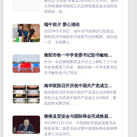
通讯员 王奕昕 朱夏莲2024年12月16日，南华
大学附属南华医院正式启用智能采血全流程管
理系统，标...
端午前夕 爱心涌动
2025年5月30日，端午佳节的脚步已经临近，
衡阳县洪市镇处处洋溢着节日的氛围。就在这
一天，当地爱心...
衡阳市铁一中学党委书记彭书敏给...
作为一名在衡阳教育这片沃土上耕耘了三十余
年的老教育工作者，衡阳市铁一中学党委书记
彭书敏给孩子们写信，...
南华医院召开庆祝中国共产党成立...
南华医院召开庆祝中国共产党成立104周年暨
表彰大会为庆祝中国共产党成立104周年，重
温党的光辉历程，...
衡南县贸促会与国际商会完成换届...
2024年11月13日，中国国际贸易促进委员会
衡南县第二届委员会议暨中国国际商会衡南商
会第三次会员代...