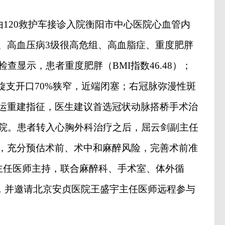
由
120
救护车接诊入院衡阳市中心医院心血管内
、高血压病
3
级很高危组、高血脂症、重度肥胖
检查显示，患者重度肥胖（
BMI
指数
46.48
）；
旋支开口
70%
狭窄，近端闭塞；右冠脉弥漫性斑
运重建指征，医生建议首选冠状动脉搭桥手术治
院。患者转入心胸外科治疗之后，屈云剑副主任
，充分预估术前、术中和麻醉风险，完善术前准
主任医师主持，联合麻醉科、手术室、体外循
，并邀请北京安贞医院王盛宇主任医师远程参与