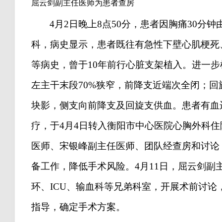
屈云剑副主任医师为患者查房
4
月
2
日晚上
8
点
50
分，患者因胸痛
30
分钟
科，病史显示，患者既往有急性下壁心肌梗死
等病史，曾于
10
年前行心脏支架植入。进一步
左主干末段
70%
狭窄，前降支近端次全闭；回
块影，侧支向前降支及回旋支供血。患者有血
疗，于
4
月
4
日转入衡阳市中心医院心胸外科住
医师、宋银峰副主任医师、团队经查房和讨论
备工作，降低手术风险。
4
月
11
日，屈云剑副
环、
ICU
、输血科等兄弟科室，开展术前讨论
指导，确定手术方案。