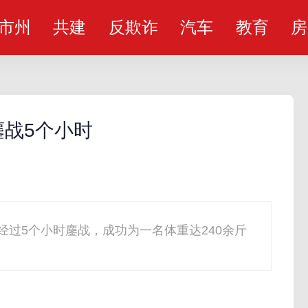
市州
共建
反欺诈
汽车
教育
房
战5个小时
经过5个小时鏖战，成功为一名体重达240余斤