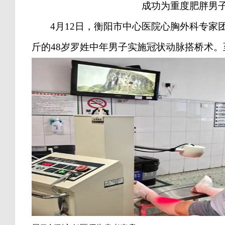
成功为重度肥胖男
4
月
12
日，衡阳市中心医院心胸外科专家
斤的
48
岁罗姓中年男子实施冠状动脉搭桥术。