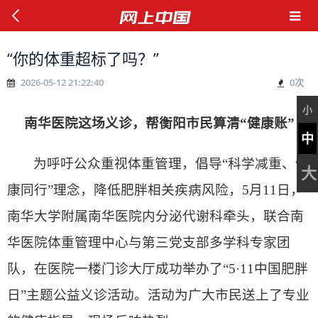
“你的体重超标了吗？”
2026-05-12 21:22:40
0
次
小
南华医院这场义诊，帮衡阳市民算清“健康账”
中
为呼吁公众重视体重管理，倡导“科学减重、健
大
康同行”理念，降低肥胖相关疾病风险，
5
月
11
日，
南华大学附属南华医院内分泌代谢科牵头，联合南
华医院体重管理中心与第三党支部多学科专家团
队，在医院一楼门诊大厅成功举办了“
5
·
11
中国肥胖
日”主题公益义诊活动。活动为广大市民送上了专业