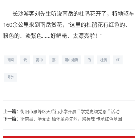
长沙游客刘先生听说南岳的杜鹃花开了，特地驱车
160余公里来到南岳赏花，“这里的杜鹃花有红色的、
粉色的、淡紫色……好鲜艳、太漂亮啦！”
南岳
云
雾中
那
漫山遍野
的
杜鹃
红
号外
上一篇：
衡阳市雁峰区天后街小学开展＂学党史颂党恩＂活动
下一篇：
衡南县：学党史 缅怀革命先烈，祭英魂 传承红色基因