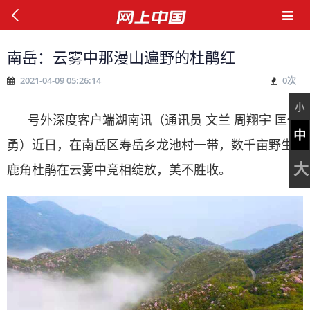
南岳：云雾中那漫山遍野的杜鹃红
2021-04-09 05:26:14
0
次
小
号外深度客户端湖南讯（通讯员 文兰 周翔宇 匡代
中
勇）近日，在南岳区寿岳乡龙池村一带，数千亩野生
大
鹿角杜鹃在云雾中竞相绽放，美不胜收。