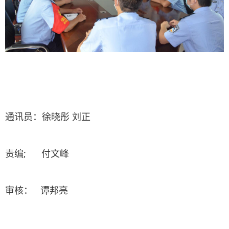
通讯员：徐晓彤 刘正
责编; 付文峰
审核： 谭邦亮