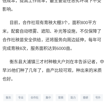
低成本，提高工作效率，最主要是在恶劣环境下不受
影响。
目前，合作社现有育秧大棚3个，面积800平方
米，配套自动喷雾、遮阳、补光等设施，不仅保障了
合作社秧苗安全供给，还将服务向周边延伸，每年可
完成育秧8次，服务面积达到6000亩。
衡东县大浦镇三才村种粮大户刘在丰告诉记者，中
早35他们种了几年了，亩产比较可观，种出来的米质
也好。
衡东
专业
合作社
集中
育秧
助力
春耕
号外