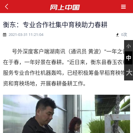
衡东：专业合作社集中育秧助力春耕
2021-03-31 11:21:04
0
次
小
号外深度客户端湖南讯（通讯员 黄波）"一年之计
中
在于春，一年好景在春耕。"近日来，衡东县春玉农机
大
服务专业合作社机器轰鸣，已经积极筹备早稻育秧物
资和育秧场地，开展春耕备耕工作。