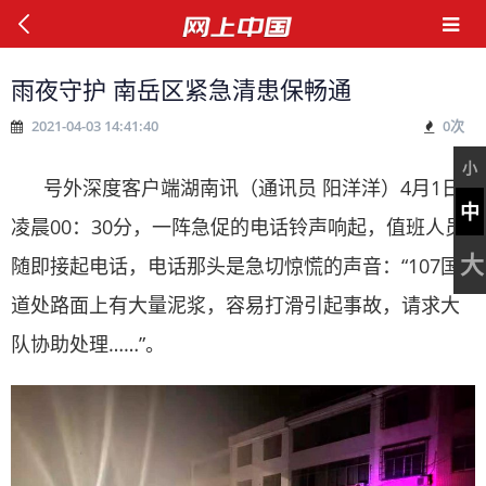
雨夜守护 南岳区紧急清患保畅通
2021-04-03 14:41:40
0
次
小
号外深度客户端湖南讯（通讯员 阳洋洋）4月1日
中
凌晨00：30分，一阵急促的电话铃声响起，值班人员
大
随即接起电话，电话那头是急切惊慌的声音：“107国
道处路面上有大量泥浆，容易打滑引起事故，请求大
队协助处理……”。